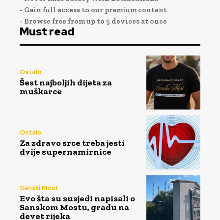
- Gain full access to our premium content
- Browse free from up to 5 devices at once
Must read
Ostalo
Šest najboljih dijeta za
muškarce
Ostalo
Za zdravo srce treba jesti
dvije supernamirnice
Sanski Most
Evo šta su susjedi napisali o
Sanskom Mostu, gradu na
devet rijeka