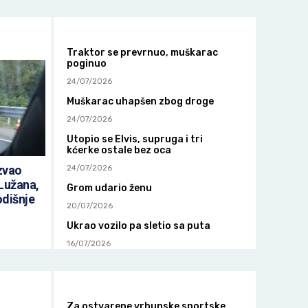
Vrhpolje mjesto gdje tišina priča
priče koje ne smijemo zaboraviti
17/06/2026
Traktor se prevrnuo, muškarac
Sanski Most grad koji ne odustaje,
poginuo
između tišine, ljepote i borbe za
opstanak
24/07/2026
17/06/2026
Muškarac uhapšen zbog droge
24/07/2026
Utopio se Elvis, supruga i tri
kćerke ostale bez oca
azvao
24/07/2026
Lužana,
Grom udario ženu
odišnje
20/07/2026
Ukrao vozilo pa sletio sa puta
16/07/2026
Za ostvarene vrhunske sportske