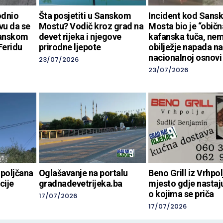
odnio
Šta posjetiti u Sanskom
Incident kod Sans
ivu da se
Mostu? Vodič kroz grad na
Mosta bio je “običn
Sanskom
devet rijeka i njegove
kafanska tuča, ne
Feridu
prirodne ljepote
obilježje napada na
nacionalnoj osnovi
23/07/2026
23/07/2026
hpoljčana
Oglašavanje na portalu
Beno Grill iz Vrhpol
cije
gradnadevetrijeka.ba
mjesto gdje nastaj
o kojima se priča
17/07/2026
17/07/2026