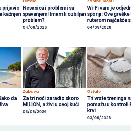
Ostalo
Zanimljivosti
e prijavio
Nesanica i problemi sa
Wi-Fi vam je odje
a kažnjen
spavanjem! Imam li ozbiljan
sporiji: Ove greške 
problem?
ruterom najčešće s
04/08/2026
04/08/2026
Zabava
Ostalo
 Kako da
Za tri noći zaradio skoro
Tri vrste treninga n
liva
MILION, a živi u ovoj kući
pomažu u kontroli 
krvi
03/08/2026
03/08/2026