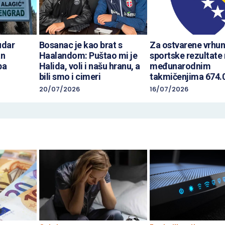
udar
Bosanac je kao brat s
Za ostvarene vrhu
an
Haalandom: Puštao mi je
sportske rezultate
ba
Halida, voli i našu hranu, a
međunarodnim
bili smo i cimeri
takmičenjima 674.
20/07/2026
16/07/2026