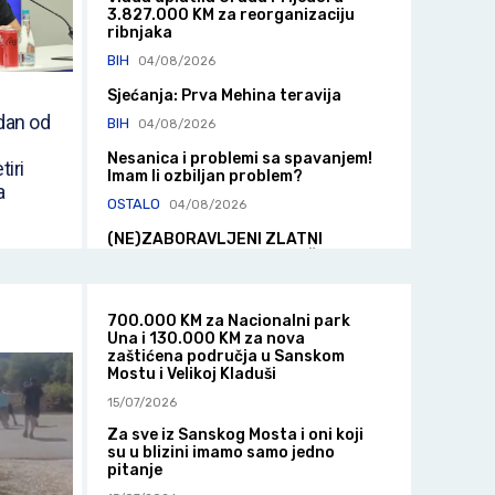
3.827.000 KM za reorganizaciju
ribnjaka
BIH
04/08/2026
Sjećanja: Prva Mehina teravija
edan od
BIH
04/08/2026
Nesanica i problemi sa spavanjem!
iri
Imam li ozbiljan problem?
a
OSTALO
04/08/2026
(NE)ZABORAVLJENI ZLATNI
LJILJAN ALEKSANDAR SAŠA
DIMITRIJEVIĆ
BIH
04/08/2026
700.000 KM za Nacionalni park
Wi-Fi vam je odjednom sporiji: Ove
Una i 130.000 KM za nova
greške s ruterom najčešće su krive
zaštićena područja u Sanskom
Mostu i Velikoj Kladuši
ZANIMLJIVOSTI
04/08/2026
15/07/2026
Za sve iz Sanskog Mosta i oni koji
su u blizini imamo samo jedno
pitanje