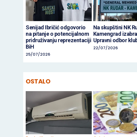
Senijad Ibričić odgovorio
Na skupštini NK R
na pitanje o potencijalnom
Kamengrad izabr
pridruživanju reprezentaciji
Upravni odbor klu
BiH
22/07/2026
25/07/2026
OSTALO