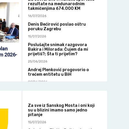
rezultate na međunarodnim
takmičenjima 674.000 KM
16/07/2026
Denis Bećirović poslao oštru
poruku Zagrebu
15/07/2026
Poslušajte snimak razgovora
plan
Bakira i Milorada: Čujem da mi
prijetiš?; Šta ti prijetim?
om 2026-
25/06/2026
Andrej Plenković progovorio o
trećem entitetu u BiH
09/06/2026
Vlada FBiH izdvojila više od 1,7
miliona KM za boračku populaciju
03/06/2026
Za sve iz Sanskog Mosta i oni koji
su u blizini imamo samo jedno
pitanje
15/07/2026