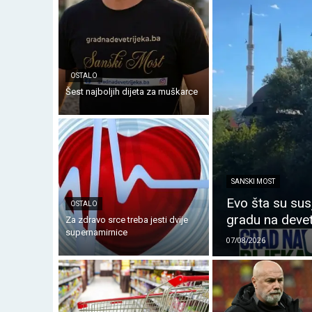
OSTALO
Šest najboljih dijeta za muškarce
SANSKI MOST
Evo šta su sus
OSTALO
gradu na devet
Za zdravo srce treba jesti dvije
supernamirnice
07/08/2026