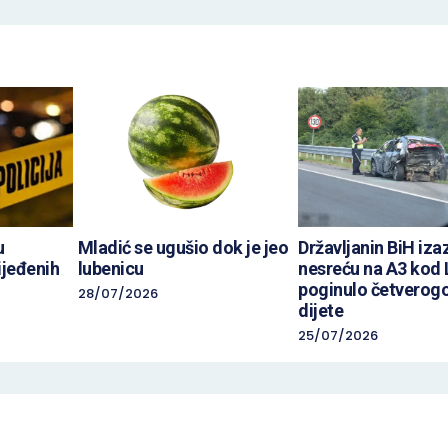
u
Mladić se ugušio dok je jeo
Državljanin BiH iz
ijeđenih
lubenicu
nesreću na A3 kod 
poginulo četverog
28/07/2026
dijete
25/07/2026