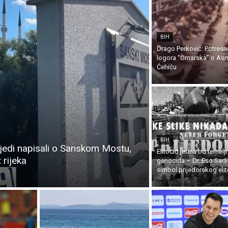
BIH
Drago Perković: Potresna
logora “Omarska” o Asm
Ćehiću
BIH
jedi napisali o Sanskom Mostu,
Elitocid jedna od temelj
 rijeka
genocida – Dr. Eso Sadi
simbol prijedorskog eli