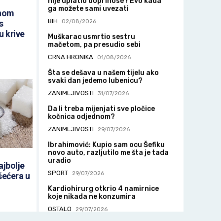
nije uplatio doprinose? Evo kada
ga možete sami uvezati
dnom
BIH
s
02/08/2026
u krive
Muškarac usmrtio sestru
mačetom, pa presudio sebi
CRNA HRONIKA
01/08/2026
Šta se dešava u našem tijelu ako
svaki dan jedemo lubenicu?
ZANIMLJIVOSTI
31/07/2026
Da li treba mijenjati sve pločice
kočnica odjednom?
ZANIMLJIVOSTI
29/07/2026
Ibrahimović: Kupio sam ocu Šefiku
novo auto, razljutilo me šta je tada
uradio
ajbolje
SPORT
29/07/2026
šećera u
Kardiohirurg otkrio 4 namirnice
koje nikada ne konzumira
OSTALO
29/07/2026