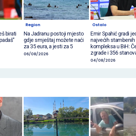
Region
Ostalo
š birati
Na Jadranu postoji mjesto
Emir Spahić gradi j
padaš”
gdje smještaj možete naći
najvećih stambenih
za 35 eura, a jesti za 5
kompleksa u BiH: Čet
zgrade i 356 stanov
06/08/2026
04/08/2026