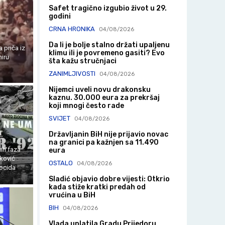
Safet tragično izgubio život u 29.
godini
CRNA HRONIKA
04/08/2026
Da li je bolje stalno držati upaljenu
 priča iz
klimu ili je povremeno gasiti? Evo
iru
šta kažu stručnjaci
ZANIMLJIVOSTI
04/08/2026
Nijemci uveli novu drakonsku
kaznu. 30.000 eura za prekršaj
koji mnogi često rade
SVIJET
04/08/2026
Državljanin BiH nije prijavio novac
na granici pa kažnjen sa 11.490
nih faza
eura
ković
OSTALO
04/08/2026
tocida
Sladić objavio dobre vijesti: Otkrio
kada stiže kratki predah od
vrućina u BiH
BIH
04/08/2026
Vlada uplatila Gradu Prijedoru