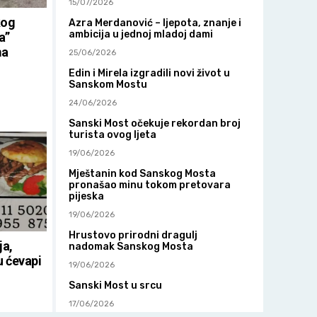
15/07/2026
kog
Azra Merdanović – ljepota, znanje i
ambicija u jednoj mladoj dami
a”
ma
25/06/2026
Edin i Mirela izgradili novi život u
Sanskom Mostu
24/06/2026
Sanski Most očekuje rekordan broj
turista ovog ljeta
19/06/2026
Mještanin kod Sanskog Mosta
pronašao minu tokom pretovara
pijeska
19/06/2026
Hrustovo prirodni dragulj
ja,
nadomak Sanskog Mosta
u ćevapi
19/06/2026
Sanski Most u srcu
17/06/2026