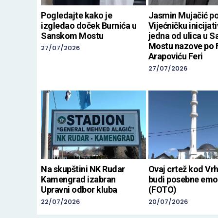
Pogledajte kako je
Jasmin Mujačić p
izgledao doček Burnića u
Vijećničku inicijat
Sanskom Mostu
jedna od ulica u 
Mostu nazove po 
27/07/2026
Arapoviću Feri
27/07/2026
Na skupštini NK Rudar
Ovaj crtež kod Vr
Kamengrad izabran
budi posebne emo
Upravni odbor kluba
(FOTO)
22/07/2026
20/07/2026