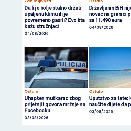
Zanimljivosti
Ostalo
Da li je bolje stalno držati
Državljanin BiH nij
upaljenu klimu ili je
novac na granici p
povremeno gasiti? Evo šta
sa 11.490 eura
kažu stručnjaci
04/08/2026
04/08/2026
Ostalo
Ostalo
Uhapšen muškarac zbog
Uputstvo za tate:
prijetnji i govora mržnje na
naučite dijete da p
Facebooku
03/08/2026
03/08/2026