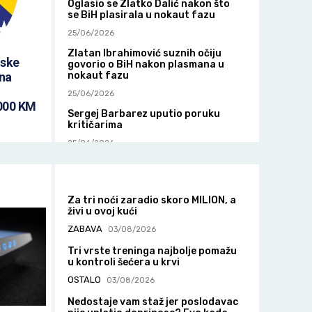
Oglasio se Zlatko Dalić nakon što
se BiH plasirala u nokaut fazu
25/06/2026
Zlatan Ibrahimović suznih očiju
nske
govorio o BiH nakon plasmana u
nokaut fazu
 na
25/06/2026
000 KM
Sergej Barbarez uputio poruku
kritičarima
25/06/2026
BiH i SAD do sada su igrali tri puta
25/06/2026
Za tri noći zaradio skoro MILION, a
živi u ovoj kući
ZABAVA
03/08/2026
Tri vrste treninga najbolje pomažu
u kontroli šećera u krvi
OSTALO
03/08/2026
Nedostaje vam staž jer poslodavac