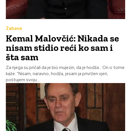
Zabava
Kemal Malovčić: Nikada se
nisam stidio reći ko sam i
šta sam
Za njega su pričali da je bio mujezin, da je hodža… On o tome
kaže: “Nisam, naravno, hodža, jesam ja privržen vjeri,
poštujem svoju...