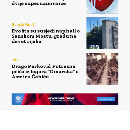
dvije supernamirnice
Sanski Most
Evo šta su susjedi napisali o
Sanskom Mostu, gradu na
devet rijeka
BiH
Drago Perković: Potresna
priča iz logora “Omarska” o
Asmiru Ćehiću