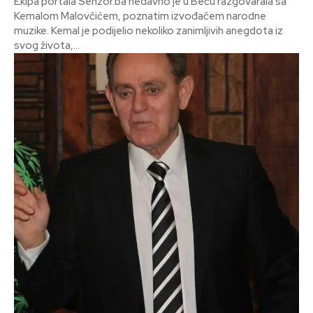
Ekipa portala Senzor.ba nedavno je u Beču razgovarala sa
Kemalom Malovčićem, poznatim izvođačem narodne
muzike. Kemal je podijelio nekoliko zanimljivih anegdota iz
svog života,...