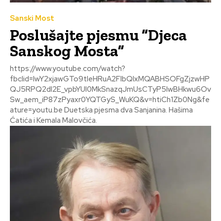
Sanski Most
Poslušajte pjesmu “Djeca
Sanskog Mosta”
https://www.youtube.com/watch?
fbclid=IwY2xjawGTo9tleHRuA2FlbQIxMQABHSOFgZjzwHP
QJ5RPQ2dl2E_vpbYUI0MkSnazqJmUsCTyP5IwBHkwu6Ov
Sw_aem_iP87zPyaxr0YQTGyS_WuKQ&v=htiCh1Zb0Ng&fe
ature=youtu.be Duetska pjesma dva Sanjanina. Hašima
Ćatića i Kemala Malovčića.