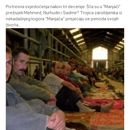
Potresna svjedočenja nakon tri decenije: Šta su u "Manjači"
preživjeli Mehmed, Nurhudin i Sadmir? Trojica zarobljenika iz
nekadašnjeg logora “Manjača” prisjećaju se perioda svojih
života...