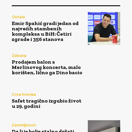
Ostalo
Emir Spahić gradi jedan od
najvećih stambenih
kompleksa u BiH: Četiri
zgrade i 356 stanova
Zabava
Prodajem balon s
Merlinovog koncerta, malo
korišten, lično ga Dino bacio
Crna hronika
Safet tragično izgubio život
u 29. godini
Zanimljivosti
Da li je bolje stalno držati