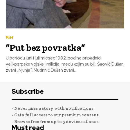
BiH
“Put bez povratka”
U periodu juni i juli mjesec 1992. godine pripadnici
velikosrpske vojske i milicije, među kojim su bili: Šaović Dušan
zvani „Njunja”, Mudrinić Dušan zvani...
Subscribe
- Never miss a story with notifications
- Gain full access to our premium content
- Browse free from up to 5 devices at once
Must read