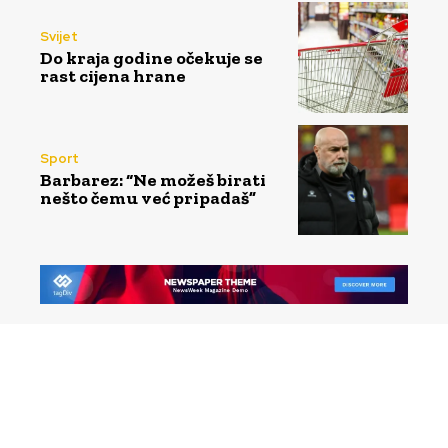
Svijet
Do kraja godine očekuje se
rast cijena hrane
Sport
Barbarez: “Ne možeš birati
nešto čemu već pripadaš”