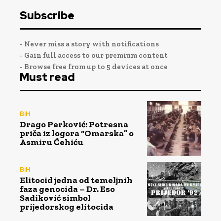
Subscribe
- Never miss a story with notifications
- Gain full access to our premium content
- Browse free from up to 5 devices at once
Must read
BiH
Drago Perković: Potresna
priča iz logora “Omarska” o
Asmiru Ćehiću
BiH
Elitocid jedna od temeljnih
faza genocida – Dr. Eso
Sadiković simbol
prijedorskog elitocida