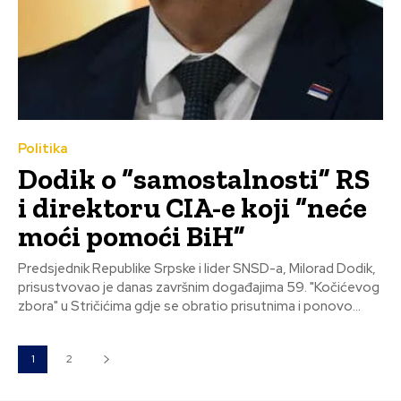
Politika
Dodik o “samostalnosti” RS
i direktoru CIA-e koji “neće
moći pomoći BiH”
Predsjednik Republike Srpske i lider SNSD-a, Milorad Dodik,
prisustvovao je danas završnim događajima 59. "Kočićevog
zbora" u Stričićima gdje se obratio prisutnima i ponovo...
1
2