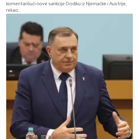
komentarišući nove sankcije Dodiku iz Njemačke i Austrije,
rekao...