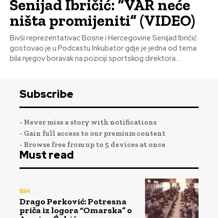
Senijad Ibričić: “VAR neće
ništa promijeniti” (VIDEO)
Bivši reprezentativac Bosne i Hercegovine Senijad Ibričić
gostovao je u Podcastu Inkubator gdje je jedna od tema
bila njegov boravak na poziciji sportskog direktora...
Subscribe
- Never miss a story with notifications
- Gain full access to our premium content
- Browse free from up to 5 devices at once
Must read
BiH
Drago Perković: Potresna
priča iz logora “Omarska” o