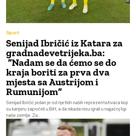
Sport
Senijad Ibričić iz Katara za
gradnadevetrijeka.ba:
“Nadam se da ćemo se do
kraja boriti za prva dva
mjesta sa Austrijom i
Rumunijom“
Senijad Ibričić jedan je od rijetkih naših reprezentativaca koji
su karijeru započeli u BiH, a da nikada nisu igrali u najjačoj ligi
naše zemlje. Za...