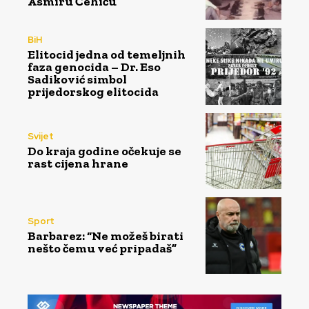
Asmiru Ćehiću
BiH
Elitocid jedna od temeljnih
faza genocida – Dr. Eso
Sadiković simbol
prijedorskog elitocida
Svijet
Do kraja godine očekuje se
rast cijena hrane
Sport
Barbarez: “Ne možeš birati
nešto čemu već pripadaš”