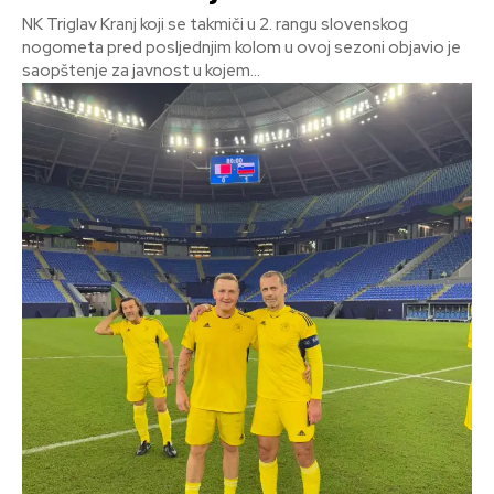
NK Triglav Kranj koji se takmiči u 2. rangu slovenskog
nogometa pred posljednjim kolom u ovoj sezoni objavio je
saopštenje za javnost u kojem...