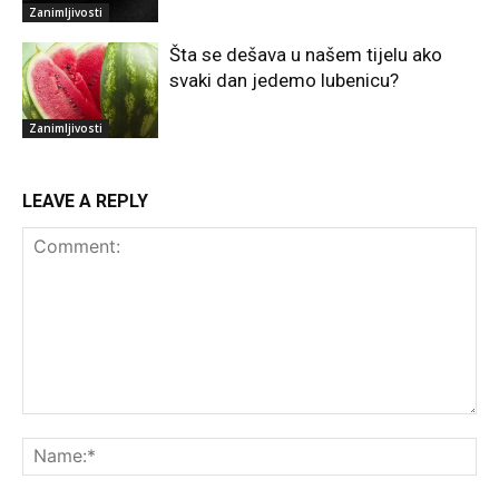
Zanimljivosti
Šta se dešava u našem tijelu ako
svaki dan jedemo lubenicu?
Zanimljivosti
LEAVE A REPLY
Comment:
Na