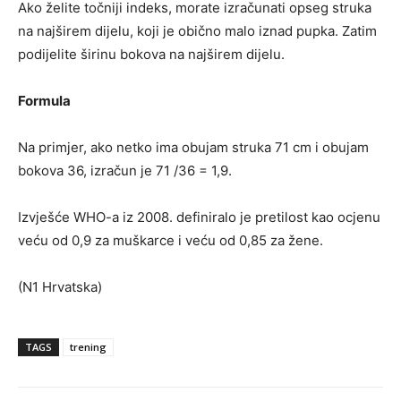
Ako želite točniji indeks, morate izračunati opseg struka
na najširem dijelu, koji je obično malo iznad pupka. Zatim
podijelite širinu bokova na najširem dijelu.
Formula
Na primjer, ako netko ima obujam struka 71 cm i obujam
bokova 36, ​​izračun je 71 /36 = 1,9.
Izvješće WHO-a iz 2008. definiralo je pretilost kao ocjenu
veću od 0,9 za muškarce i veću od 0,85 za žene.
(N1 Hrvatska)
TAGS
trening