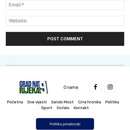
Ema
Web
O nama
Početna
Sve vijesti
Sanski Most
Crna hronika
Politika
Sport
Ostalo
Kontakt
Politika privatnosti