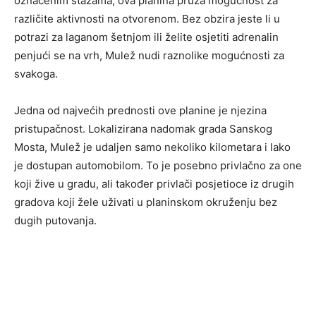
označenim stazama, ova planina pruža mogućnost za
različite aktivnosti na otvorenom. Bez obzira jeste li u
potrazi za laganom šetnjom ili želite osjetiti adrenalin
penjući se na vrh, Mulež nudi raznolike mogućnosti za
svakoga.
Jedna od najvećih prednosti ove planine je njezina
pristupačnost. Lokalizirana nadomak grada Sanskog
Mosta, Mulež je udaljen samo nekoliko kilometara i lako
je dostupan automobilom. To je posebno privlačno za one
koji žive u gradu, ali također privlači posjetioce iz drugih
gradova koji žele uživati u planinskom okruženju bez
dugih putovanja.