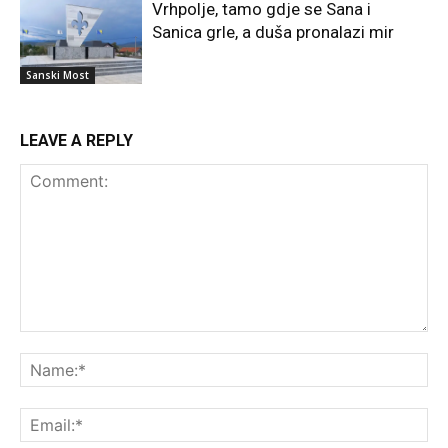
Vrhpolje, tamo gdje se Sana i
Sanica grle, a duša pronalazi mir
Sanski Most
LEAVE A REPLY
Comment:
Na
Ema