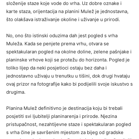
složenije staze koje vode do vrha. Uz dobre oznake i
karte staza, orijentacija na planini Mulež je jednostavna,
što olakšava istraživanje okoline i uživanje u prirodi.
No, ono što istinski oduzima dah jest pogled s vrha
Muleža. Kada se penjete prema vrhu, otvara se
spektakularan pogled na okolne doline, zelene pašnjake i
planinske vrhove koji se protežu do horizonta. Pogled je
toliko lijep da neki posjetioci ostaju bez daha i
jednostavno uživaju u trenutku u tišini, dok drugi hvataju
ovaj prizor na fotografije kako bi podijelili svoje iskustvo s
drugima.
Planina Mulež definitivno je destinacija koju bi trebali
posjetiti svi ljubitelji planinarenja i prirode. Njezina
pristupačnost, nezahtijevne staze i spektakularan pogled
s vrha čine je savršenim mjestom za bijeg od gradske