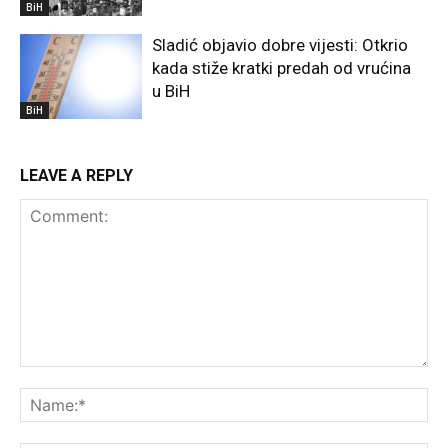
BiH
Sladić objavio dobre vijesti: Otkrio
kada stiže kratki predah od vrućina
u BiH
BiH
LEAVE A REPLY
Comment:
Na