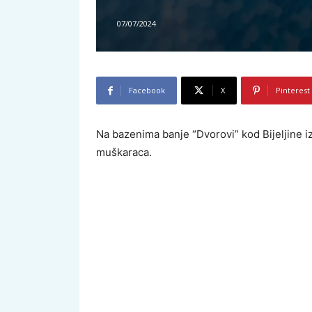
07/07/2024
Facebook
X
Pinterest
Na bazenima banje “Dvorovi” kod Bijeljine iz
muškaraca.