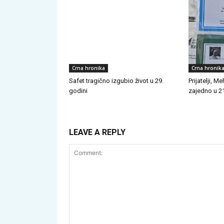
Crna hronika
Crna hronik
Safet tragično izgubio život u 29.
Prijatelji, 
godini
zajedno u 21
LEAVE A REPLY