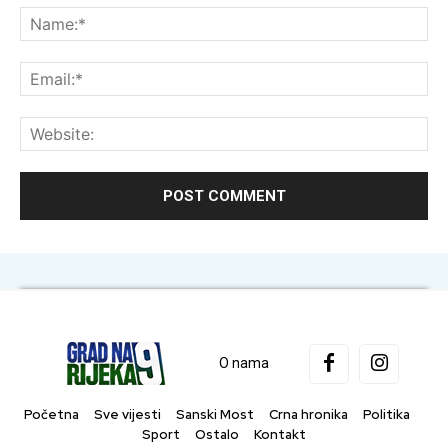
Na
Ema
Web
O nama
Početna
Sve vijesti
Sanski Most
Crna hronika
Politika
Sport
Ostalo
Kontakt