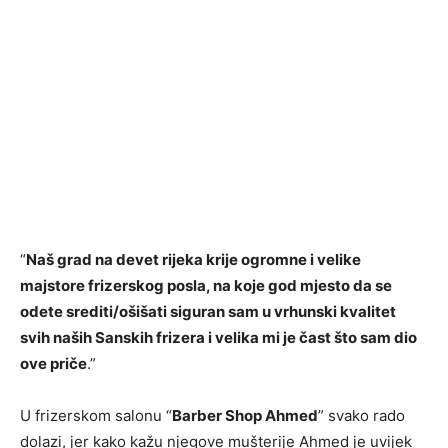
“
Naš grad na devet rijeka krije ogromne i velike
majstore frizerskog posla, na koje god mjesto da se
odete srediti/ošišati siguran sam u vrhunski kvalitet
svih naših Sanskih frizera i velika mi je čast što sam dio
ove priče
.”
U frizerskom salonu “
Barber Shop Ahmed
” svako rado
dolazi, jer kako kažu njegove mušterije Ahmed je uvijek