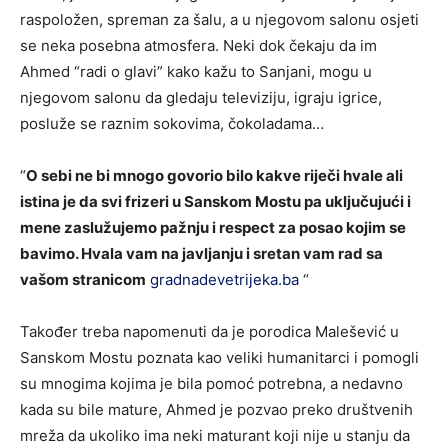
raspoložen, spreman za šalu, a u njegovom salonu osjeti
se neka posebna atmosfera. Neki dok čekaju da im
Ahmed “radi o glavi” kako kažu to Sanjani, mogu u
njegovom salonu da gledaju televiziju, igraju igrice,
posluže se raznim sokovima, čokoladama…
“
O sebi ne bi mnogo govorio bilo kakve riječi hvale ali
istina je da svi frizeri u Sanskom Mostu pa uključujući i
mene zaslužujemo pažnju i respect za posao kojim se
bavimo. Hvala vam na javljanju i sretan vam rad sa
vašom stranicom
gradnadevetrijeka.ba
“
Također treba napomenuti da je porodica Malešević u
Sanskom Mostu poznata kao veliki humanitarci i pomogli
su mnogima kojima je bila pomoć potrebna, a nedavno
kada su bile mature, Ahmed je pozvao preko društvenih
mreža da ukoliko ima neki maturant koji nije u stanju da