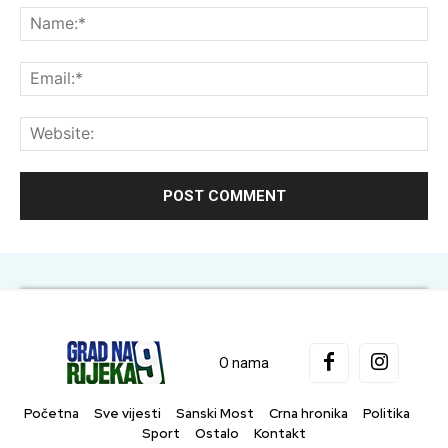
Na
Ema
Web
O nama
Početna
Sve vijesti
Sanski Most
Crna hronika
Politika
Sport
Ostalo
Kontakt