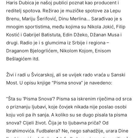
Haris Dubica je našoj publici poznat kao producent i
reditelj spotova. Režirao je muzičke spotove za Lepu
Brenu, Mariju Šerifović, Dinu Merlina… Sarađivao je s
mnogim sportistima, među kojima su Nikola Jokić, Filip
Kostić i Gabrijel Batistuta, Edin Džeko, Džanan Musa i
drugi. Radio je i s glumcima iz Srbije i regiona –
Draganom Bjelogrlićem, Nikolom Kojom, Enisom
Bešlagićem itd.
Živi i radi u Švicarskoj, ali se uvijek rado vraća u Sanski
Most. U opisu knjige “Pisma snova” je navedeno:
“Šta su ‘Pisma Snova’? Pisma sa iskrenim riječima od srca
o priznanju ljubavi, koje čovjek nikada nije poslao osobi
koju voli pa ih sanja. A koliko su se dugo pisala ta pisma
snova? Cijeli život. Čija je to ljubavna priča? Od
Ibrahimovića. Fudbalera? Ne, nego sahadžije, urara Dine