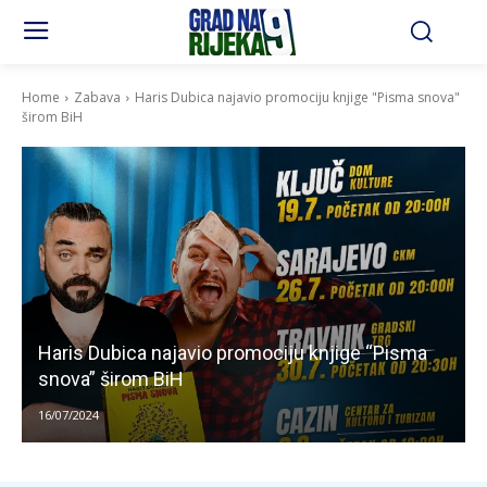
Home
Zabava
Haris Dubica najavio promociju knjige "Pisma snova"
širom BiH
Haris Dubica najavio promociju knjige “Pisma
snova” širom BiH
16/07/2024