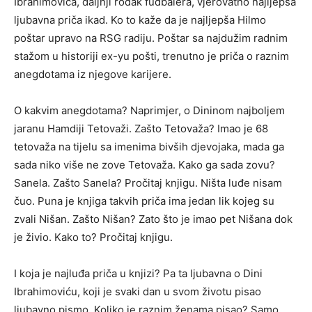
Ibrahimovića, daljnji rođak fudbalera, vjerovatno najljepša
ljubavna priča ikad. Ko to kaže da je najljepša Hilmo
poštar upravo na RSG radiju. Poštar sa najdužim radnim
stažom u historiji ex-yu pošti, trenutno je priča o raznim
anegdotama iz njegove karijere.
O kakvim anegdotama? Naprimjer, o Dininom najboljem
jaranu Hamdiji Tetovaži. Zašto Tetovaža? Imao je 68
tetovaža na tijelu sa imenima bivših djevojaka, mada ga
sada niko više ne zove Tetovaža. Kako ga sada zovu?
Sanela. Zašto Sanela? Pročitaj knjigu. Ništa luđe nisam
čuo. Puna je knjiga takvih priča ima jedan lik kojeg su
zvali Nišan. Zašto Nišan? Zato što je imao pet Nišana dok
je živio. Kako to? Pročitaj knjigu.
I koja je najluđa priča u knjizi? Pa ta ljubavna o Dini
Ibrahimoviću, koji je svaki dan u svom životu pisao
ljubavno pismo. Koliko je raznim ženama pisao? Samo