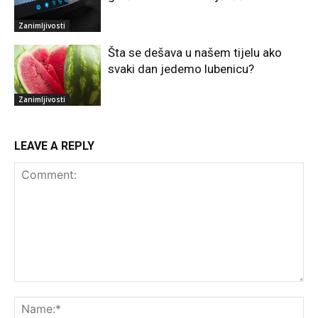
Zanimljivosti
Šta se dešava u našem tijelu ako
svaki dan jedemo lubenicu?
Zanimljivosti
LEAVE A REPLY
Comment:
Na