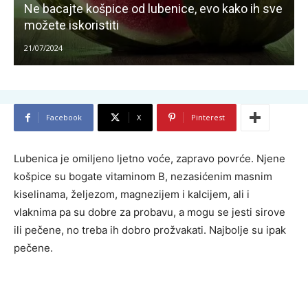
Ne bacajte košpice od lubenice, evo kako ih sve
možete iskoristiti
21/07/2024
Facebook
X
Pinterest
Lubenica je omiljeno ljetno voće, zapravo povrće. Njene
košpice su bogate vitaminom B, nezasićenim masnim
kiselinama, željezom, magnezijem i kalcijem, ali i
vlaknima pa su dobre za probavu, a mogu se jesti sirove
ili pečene, no treba ih dobro prožvakati. Najbolje su ipak
pečene.