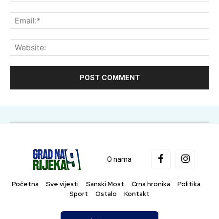
Ema
Web
O nama
Početna
Sve vijesti
Sanski Most
Crna hronika
Politika
Sport
Ostalo
Kontakt