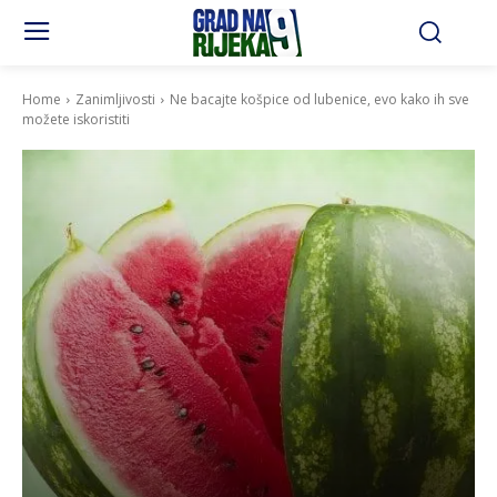
Home
Zanimljivosti
Ne bacajte košpice od lubenice, evo kako ih sve
možete iskoristiti