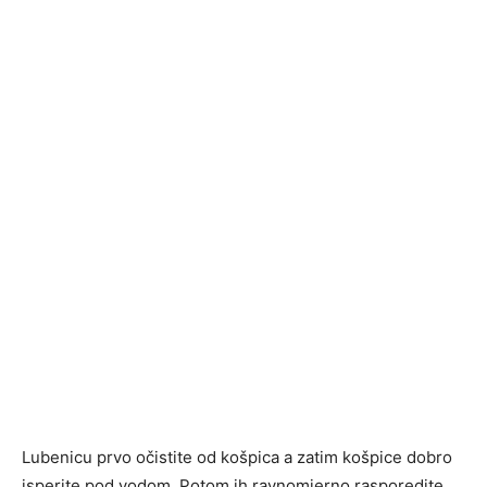
Lubenicu prvo očistite od košpica a zatim košpice dobro
isperite pod vodom. Potom ih ravnomjerno rasporedite