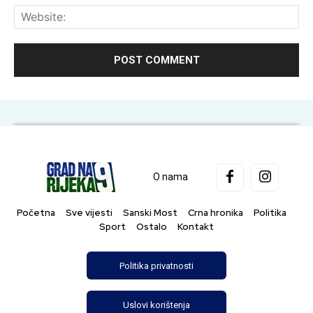
Web
O nama
Početna
Sve vijesti
Sanski Most
Crna hronika
Politika
Sport
Ostalo
Kontakt
Politika privatnosti
Uslovi korištenja