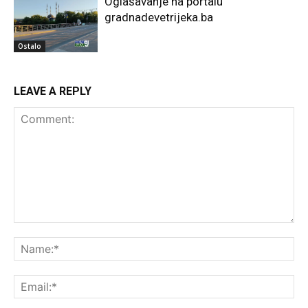
Oglašavanje na portalu
gradnadevetrijeka.ba
Ostalo
LEAVE A REPLY
Comment:
Na
Ema