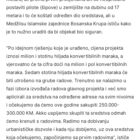
postaviti pilote (šipove) u zemljište na dubinu od 17
metara i to će koštati određen dio sredstava, ali u
Medžlisu Islamske zajednice Bosanska Krupa ističu kako
je to nužno uraditi da bi objekat bio siguran.
“Po idejnom rješenju koje je urađeno, cijena projekta
iznosi milion i stotinu hiljada konvertibilnih maraka, a
vjerovatno će ta cifra doći na milion i pol konvertibilnih
maraka. Sedam stotina hiljada konvertibilnih maraka će
biti utrošeno na grube radove. Trenutno se nalazimo u
fazi izbora izvođača radova glavnog projekta i već smo
aplicirali za sredstva na određene adrese na svim nivoima
i očekujemo da ćemo ove godine sakupiti 250.000-
300.000 KM. Akko uspijemo skupiti ta sredstva odmah
ćemo krenuti s radovima. Radimo na dobivanju
urbanističke dozvole i kada nju dobijemo, uz ova sredstva
koja očekujemo, započinjemo sa prvim radovima”, ističe