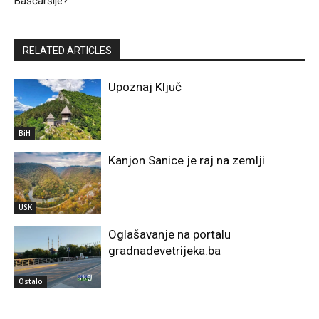
Baščaršije?
RELATED ARTICLES
Upoznaj Ključ
BiH
Kanjon Sanice je raj na zemlji
USK
Oglašavanje na portalu
gradnadevetrijeka.ba
Ostalo