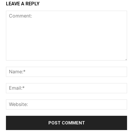
LEAVE A REPLY
Comment:
Na
Ema
Web