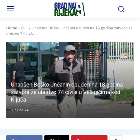
Home
BiH
Uhapšen Boško Unčanin osuđen na 18 godina zatvora za
ubistvo 74 civila...
Uhapšen Boško Unčanin osuđen na 18 godina
zatvora za ubistvo 74 civila u Velagićima kod
Ključa
01/08/2024