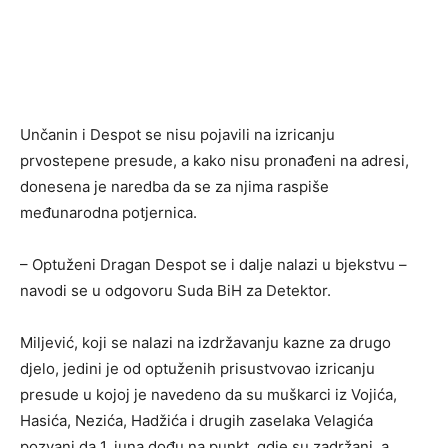
Unčanin i Despot se nisu pojavili na izricanju
prvostepene presude, a kako nisu pronađeni na adresi,
donesena je naredba da se za njima raspiše
međunarodna potjernica.
– Optuženi Dragan Despot se i dalje nalazi u bjekstvu –
navodi se u odgovoru Suda BiH za Detektor.
Miljević, koji se nalazi na izdržavanju kazne za drugo
djelo, jedini je od optuženih prisustvovao izricanju
presude u kojoj je navedeno da su muškarci iz Vojića,
Hasića, Nezića, Hadžića i drugih zaselaka Velagića
pozvani da 1. juna dođu na punkt, gdje su zadržani, a