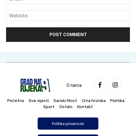
Web
O nama
Početna
Sve vijesti
Sanski Most
Crna hronika
Politika
Sport
Ostalo
Kontakt
Politika privatnosti