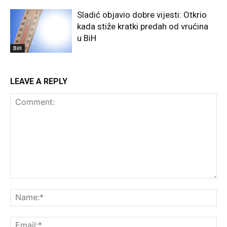
Sladić objavio dobre vijesti: Otkrio
kada stiže kratki predah od vrućina
u BiH
BiH
LEAVE A REPLY
Comment:
Na
Ema