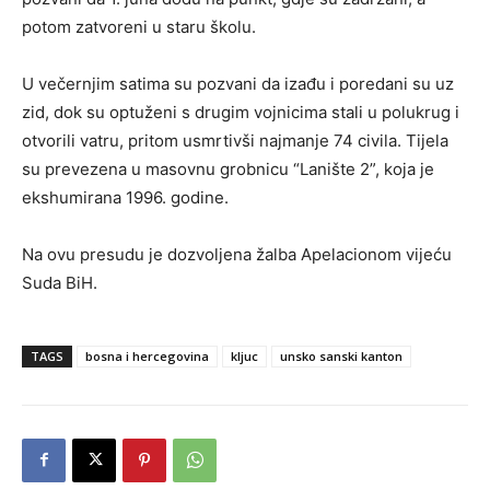
potom zatvoreni u staru školu.
U večernjim satima su pozvani da izađu i poredani su uz
zid, dok su optuženi s drugim vojnicima stali u polukrug i
otvorili vatru, pritom usmrtivši najmanje 74 civila. Tijela
su prevezena u masovnu grobnicu “Lanište 2”, koja je
ekshumirana 1996. godine.
Na ovu presudu je dozvoljena žalba Apelacionom vijeću
Suda BiH.
TAGS
bosna i hercegovina
kljuc
unsko sanski kanton