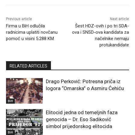
Previous article
Next article
Firma u BiH odlučila
Šest HDZ-ovih i po tri SDA-
radnicima uplatiti novčanu
ova i SNSD-ova kandidata za
pomoć u visini 5.288 KM
načelnike nemaju
protukandidate
RELATED ARTICLES
Drago Perković: Potresna priča iz
logora “Omarska” o Asmiru Ćehiću
BiH
Elitocid jedna od temeljnih faza
genocida – Dr. Eso Sadiković
simbol prijedorskog elitocida
BiH