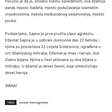
Poručio je da je, shodno svemu navedenom, ova džamija
danas mjesto ibadeta, mjesto podučavanja islamskim
vrijednostima, mjesto međusobnog savjetovanja, mjesto
pouka.
Podsjećamo, Sapna je prva pružila otpor agresoru.
Džemat Sapna je u odbrani domovine dao 22 šehida, i
njima su posvećena 22 cvijeta Srebrenice, ugrađena u
vrh džamijskog mihraba. Džemat je imao i heroje, dva
Zlatna ljiljana. Njima u čest uklesana su dva ljiljana u
mihrabu. U džamiji je devet česmi, koje simboliziraju
devet heroja.
(MINA)
TAGS
bosna i hercegovina