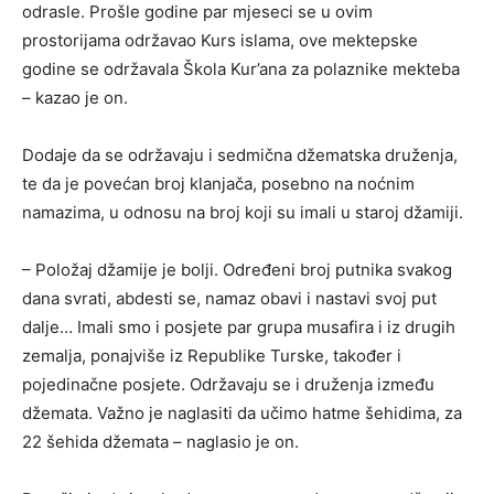
odrasle. Prošle godine par mjeseci se u ovim
prostorijama održavao Kurs islama, ove mektepske
godine se održavala Škola Kur’ana za polaznike mekteba
– kazao je on.
Dodaje da se održavaju i sedmična džematska druženja,
te da je povećan broj klanjača, posebno na noćnim
namazima, u odnosu na broj koji su imali u staroj džamiji.
– Položaj džamije je bolji. Određeni broj putnika svakog
dana svrati, abdesti se, namaz obavi i nastavi svoj put
dalje… Imali smo i posjete par grupa musafira i iz drugih
zemalja, ponajviše iz Republike Turske, također i
pojedinačne posjete. Održavaju se i druženja između
džemata. Važno je naglasiti da učimo hatme šehidima, za
22 šehida džemata – naglasio je on.