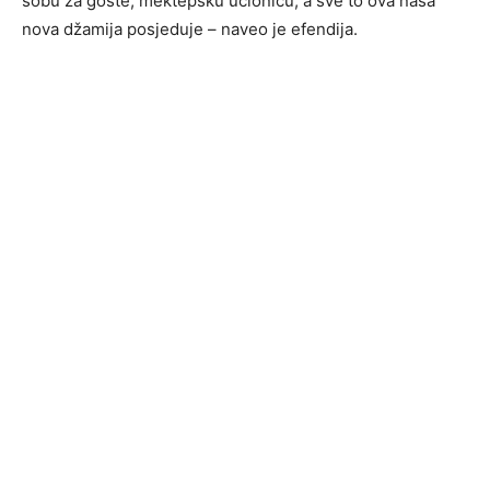
sobu za goste, mektepsku učionicu, a sve to ova naša
nova džamija posjeduje – naveo je efendija.