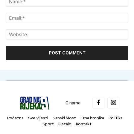
Ema
Web
O nama
Početna
Sve vijesti
Sanski Most
Crna hronika
Politika
Sport
Ostalo
Kontakt