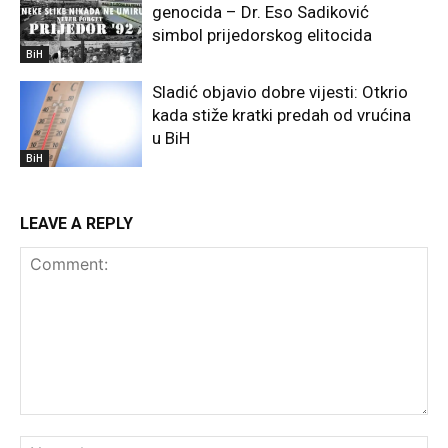
genocida – Dr. Eso Sadiković
simbol prijedorskog elitocida
BiH
Sladić objavio dobre vijesti: Otkrio
kada stiže kratki predah od vrućina
u BiH
BiH
LEAVE A REPLY
Comment:
Na