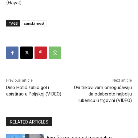
(Hayat)
TAGS
sanski most
Previous article
Next article
Dino Hotić zabio gol i
Ovi trikovi vam omogućavaju
asistirao u Poljskoj (VIDEO)
da odaberete najbolju
lubenicu u trgovini (VIDEO)
RELATED ARTICLES
Evo šta su susjedi napisali o