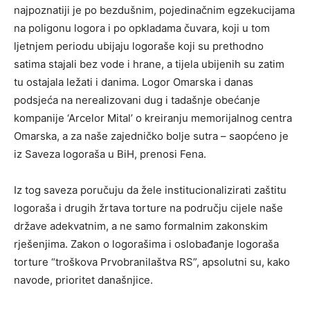
najpoznatiji je po bezdušnim, pojedinačnim egzekucijama
na poligonu logora i po opkladama čuvara, koji u tom
ljetnjem periodu ubijaju logoraše koji su prethodno
satima stajali bez vode i hrane, a tijela ubijenih su zatim
tu ostajala ležati i danima. Logor Omarska i danas
podsjeća na nerealizovani dug i tadašnje obećanje
kompanije ‘Arcelor Mital’ o kreiranju memorijalnog centra
Omarska, a za naše zajedničko bolje sutra – saopćeno je
iz Saveza logoraša u BiH, prenosi Fena.
Iz tog saveza poručuju da žele institucionalizirati zaštitu
logoraša i drugih žrtava torture na području cijele naše
države adekvatnim, a ne samo formalnim zakonskim
rješenjima. Zakon o logorašima i oslobađanje logoraša
torture “troškova Prvobranilaštva RS”, apsolutni su, kako
navode, prioritet današnjice.