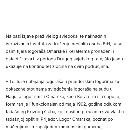
Na bazi izjave preživjelog svjedoka, te naknadnih
istraživanja Instituta za traženje nestalih osoba BiH, tu su
osim tijela logoraša Omarske i Keraterma pronađeni i
ostaci žrtava i iz perioda Drugog svjetskog rata, što jasno
ukazuje na kontinuitet zločina na ovim područjima.
– Torture i ubijanja logoraša u prijedorskim logorima su
dokazane stotinama svjedočenja logoraša na sudu u
Hagu, a logor smrti Omarska, kao i Keraterm i Trnopolje,
formiran je i funkcionalan od maja 1992. godine odlukom
tadašnjeg Kriznog štaba, koji nasilno preuzima svu vlast u
tadašnjoj opštini Prijedor. Logor Omarska, poznat po
mučenjima sa zapaljenim kamionskim gumama,