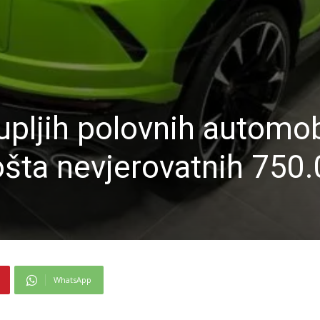
upljih polovnih automob
ošta nevjerovatnih 750
WhatsApp