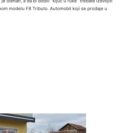
e odmah, a da bi dobili “ključ u ruke” trebate izdvojiti
žnom modelu F8 Tributo. Automobil koji se prodaje u