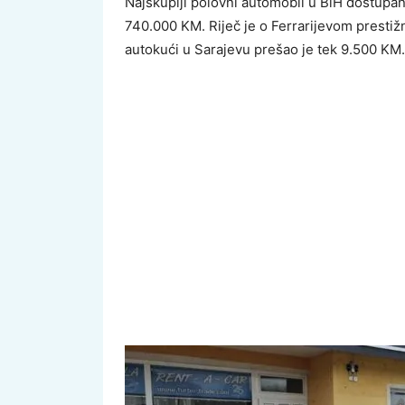
Najskuplji polovni automobil u BiH dostupan j
740.000 KM. Riječ je o Ferrarijevom presti
autokući u Sarajevu prešao je tek 9.500 KM.