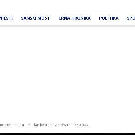
IJESTI
SANSKI MOST
CRNA HRONIKA
POLITIKA
SP
utomobila u BiH: “Jedan košta nevjerovatnih 750.000...