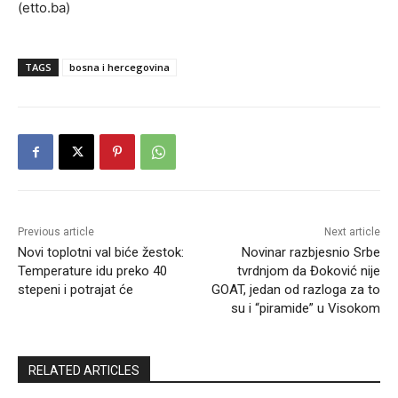
(etto.ba)
TAGS
bosna i hercegovina
Previous article
Next article
Novi toplotni val biće žestok:
Novinar razbjesnio Srbe
Temperature idu preko 40
tvrdnjom da Đoković nije
stepeni i potrajat će
GOAT, jedan od razloga za to
su i “piramide” u Visokom
RELATED ARTICLES