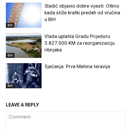
Sladić objavio dobre vijesti: Otkrio
kada stiže kratki predah od vrućina
u BiH
BiH
Vlada uplatila Gradu Prijedoru
3.827.000 KM za reorganizaciju
ribnjaka
BiH
Sjećanja: Prva Mehina teravija
BiH
LEAVE A REPLY