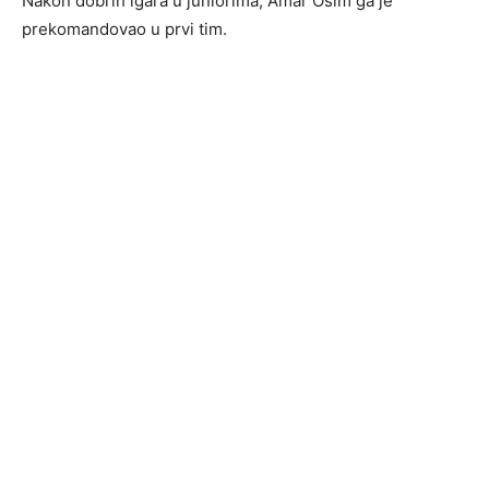
Nakon dobrih igara u juniorima, Amar Osim ga je
prekomandovao u prvi tim.