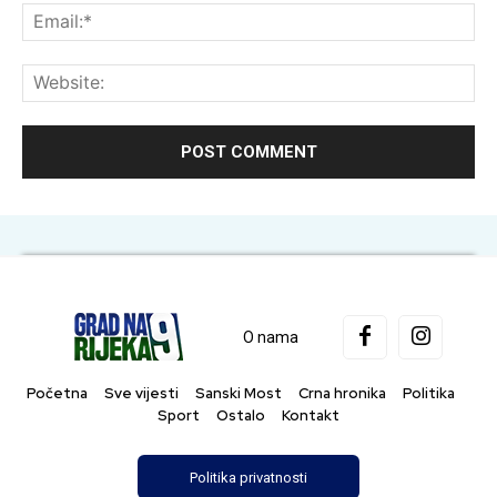
Ema
Web
O nama
Početna
Sve vijesti
Sanski Most
Crna hronika
Politika
Sport
Ostalo
Kontakt
Politika privatnosti