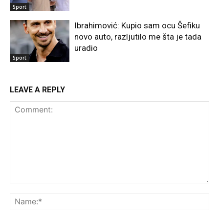
Sport
Ibrahimović: Kupio sam ocu Šefiku
novo auto, razljutilo me šta je tada
uradio
Sport
LEAVE A REPLY
Comment:
Na