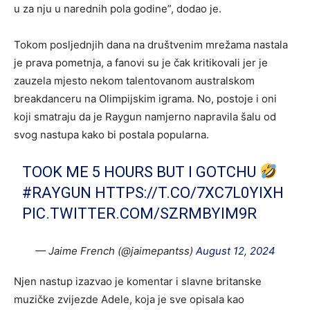
u za nju u narednih pola godine”, dodao je.
Tokom posljednjih dana na društvenim mrežama nastala
je prava pometnja, a fanovi su je čak kritikovali jer je
zauzela mjesto nekom talentovanom australskom
breakdanceru na Olimpijskim igrama. No, postoje i oni
koji smatraju da je Raygun namjerno napravila šalu od
svog nastupa kako bi postala popularna.
TOOK ME 5 HOURS BUT I GOTCHU
#RAYGUN
HTTPS://T.CO/7XC7L0YIXH
PIC.TWITTER.COM/SZRMBYIM9R
— Jaime French (@jaimepantss)
August 12, 2024
Njen nastup izazvao je komentar i slavne britanske
muzičke zvijezde Adele, koja je sve opisala kao