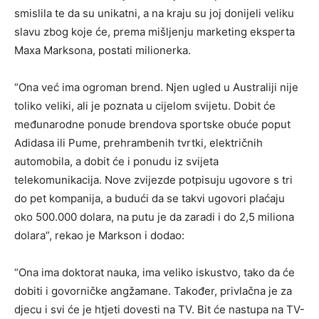
smislila te da su unikatni, a na kraju su joj donijeli veliku
slavu zbog koje će, prema mišljenju marketing eksperta
Maxa Marksona, postati milionerka.
“Ona već ima ogroman brend. Njen ugled u Australiji nije
toliko veliki, ali je poznata u cijelom svijetu. Dobit će
međunarodne ponude brendova sportske obuće poput
Adidasa ili Pume, prehrambenih tvrtki, električnih
automobila, a dobit će i ponudu iz svijeta
telekomunikacija. Nove zvijezde potpisuju ugovore s tri
do pet kompanija, a budući da se takvi ugovori plaćaju
oko 500.000 dolara, na putu je da zaradi i do 2,5 miliona
dolara”, rekao je Markson i dodao:
“Ona ima doktorat nauka, ima veliko iskustvo, tako da će
dobiti i govorničke angžamane. Također, privlačna je za
djecu i svi će je htjeti dovesti na TV. Bit će nastupa na TV-