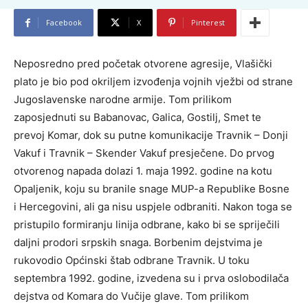
Facebook
X
Pinterest
Neposredno pred početak otvorene agresije, Vlašički
plato je bio pod okriljem izvođenja vojnih vježbi od strane
Jugoslavenske narodne armije. Tom prilikom
zaposjednuti su Babanovac, Galica, Gostilj, Smet te
prevoj Komar, dok su putne komunikacije Travnik – Donji
Vakuf i Travnik – Skender Vakuf presječene. Do prvog
otvorenog napada dolazi 1. maja 1992. godine na kotu
Opaljenik, koju su branile snage MUP-a Republike Bosne
i Hercegovini, ali ga nisu uspjele odbraniti. Nakon toga se
pristupilo formiranju linija odbrane, kako bi se spriječili
daljni prodori srpskih snaga. Borbenim dejstvima je
rukovodio Općinski štab odbrane Travnik. U toku
septembra 1992. godine, izvedena su i prva oslobodilača
dejstva od Komara do Vučije glave. Tom prilikom