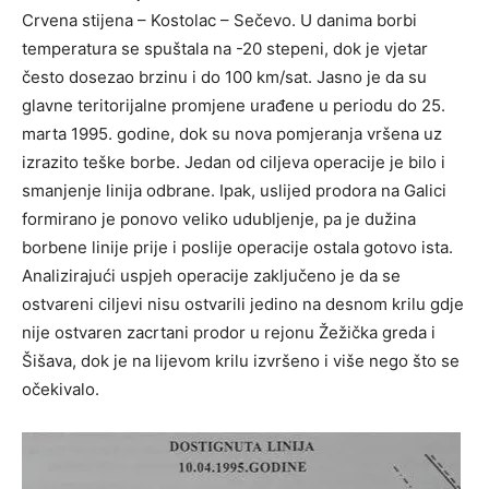
Crvena stijena – Kostolac – Sečevo. U danima borbi
temperatura se spuštala na -20 stepeni, dok je vjetar
često dosezao brzinu i do 100 km/sat. Jasno je da su
glavne teritorijalne promjene urađene u periodu do 25.
marta 1995. godine, dok su nova pomjeranja vršena uz
izrazito teške borbe. Jedan od ciljeva operacije je bilo i
smanjenje linija odbrane. Ipak, uslijed prodora na Galici
formirano je ponovo veliko udubljenje, pa je dužina
borbene linije prije i poslije operacije ostala gotovo ista.
Analizirajući uspjeh operacije zaključeno je da se
ostvareni ciljevi nisu ostvarili jedino na desnom krilu gdje
nije ostvaren zacrtani prodor u rejonu Žežička greda i
Šišava, dok je na lijevom krilu izvršeno i više nego što se
očekivalo.