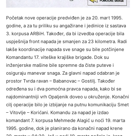
Početak nove operacije predviđen je za 20. mart 1995.
godine, a za tu priliku su angažirane i jedinice iz sastava
3. korpusa ARBiH. Također, da bi izvedba operacije bila
uspješnija front napada je smanjen za 23 kilometra. Radi
lakše koordinacije napada sve snage su bile potčinjene
Komandantu 17. viteške krajiške brigade. Dok su
inženjerske mašine bile spremne da čiste puteve i
osiguraju manevar snaga. Za glavni napad odabran je
prostor Tvrda ravan – Babanovac – Gostilj. Također
određena su i dva pomoćna pravca napada, kako bi se
najdominantniji vrh Opaljenik doveo u okruženje. Konačni
cilj operacije bilo je izbijanje na putnu komunikaciju Smet
– Vitovlje – Korićani. Komandu za napad je izdao
komandant 7. korpusa Mehmede Alagić u noći 19. marta
1995. godine, dok je planirano da konačni napad krene