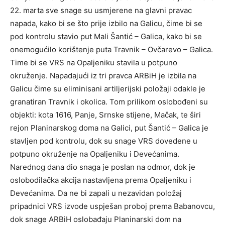
22. marta sve snage su usmjerene na glavni pravac
napada, kako bi se što prije izbilo na Galicu, čime bi se
pod kontrolu stavio put Mali Šantić – Galica, kako bi se
onemogućilo korištenje puta Travnik – Ovčarevo – Galica.
Time bi se VRS na Opaljeniku stavila u potpuno
okruženje. Napadajući iz tri pravca ARBiH je izbila na
Galicu čime su eliminisani artiljerijski položaji odakle je
granatiran Travnik i okolica. Tom prilikom oslobođeni su
objekti: kota 1616, Panje, Srnske stijene, Mačak, te širi
rejon Planinarskog doma na Galici, put Šantić – Galica je
stavljen pod kontrolu, dok su snage VRS dovedene u
potpuno okruženje na Opaljeniku i Devećanima.
Narednog dana dio snaga je poslan na odmor, dok je
oslobodilačka akcija nastavljena prema Opaljeniku i
Devećanima. Da ne bi zapali u nezavidan položaj
pripadnici VRS izvode uspješan proboj prema Babanovcu,
dok snage ARBiH oslobađaju Planinarski dom na