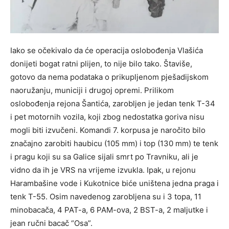
Iako se očekivalo da će operacija oslobođenja Vlašića
donijeti bogat ratni plijen, to nije bilo tako. Štaviše,
gotovo da nema podataka o prikupljenom pješadijskom
naoružanju, municiji i drugoj opremi. Prilikom
oslobođenja rejona Šantića, zarobljen je jedan tenk T-34
i pet motornih vozila, koji zbog nedostatka goriva nisu
mogli biti izvučeni. Komandi 7. korpusa je naročito bilo
značajno zarobiti haubicu (105 mm) i top (130 mm) te tenk
i pragu koji su sa Galice sijali smrt po Travniku, ali je
vidno da ih je VRS na vrijeme izvukla. Ipak, u rejonu
Harambašine vode i Kukotnice biće uništena jedna praga i
tenk T-55. Osim navedenog zarobljena su i 3 topa, 11
minobacača, 4 PAT-a, 6 PAM-ova, 2 BST-a, 2 maljutke i
jean ručni bacač “Osa”.