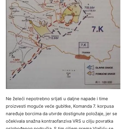
Ne želeći nepotrebno srljati u daljne napade i time
proizvesti moguće veće gubitke, Komanda 7. korpusa
naređuje borcima da utvrde dostignute položaje, jer se
očekivala snažna kontraofanziva VRS u cilju povratka
oslobođenog područja. S tim ciljem prema Vlašiću se