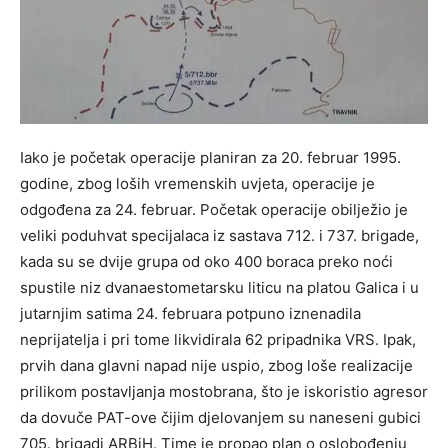
Iako je početak operacije planiran za 20. februar 1995.
godine, zbog loših vremenskih uvjeta, operacije je
odgođena za 24. februar. Početak operacije obilježio je
veliki poduhvat specijalaca iz sastava 712. i 737. brigade,
kada su se dvije grupa od oko 400 boraca preko noći
spustile niz dvanaestometarsku liticu na platou Galica i u
jutarnjim satima 24. februara potpuno iznenadila
neprijatelja i pri tome likvidirala 62 pripadnika VRS. Ipak,
prvih dana glavni napad nije uspio, zbog loše realizacije
prilikom postavljanja mostobrana, što je iskoristio agresor
da dovuče PAT-ove čijim djelovanjem su naneseni gubici
705. brigadi ARBiH. Time je propao plan o oslobođenju