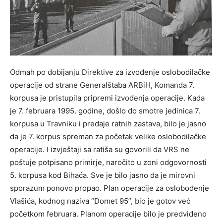
Odmah po dobijanju Direktive za izvođenje oslobodilačke
operacije od strane Generalštaba ARBiH, Komanda 7.
korpusa je pristupila pripremi izvođenja operacije. Kada
je 7. februara 1995. godine, došlo do smotre jedinica 7.
korpusa u Travniku i predaje ratnih zastava, bilo je jasno
da je 7. korpus spreman za početak velike oslobodilačke
operacije. I izvještaji sa ratiša su govorili da VRS ne
poštuje potpisano primirje, naročito u zoni odgovornosti
5. korpusa kod Bihaća. Sve je bilo jasno da je mirovni
sporazum ponovo propao. Plan operacije za oslobođenje
Vlašića, kodnog naziva “Domet 95”, bio je gotov već
početkom februara. Planom operacije bilo je predviđeno