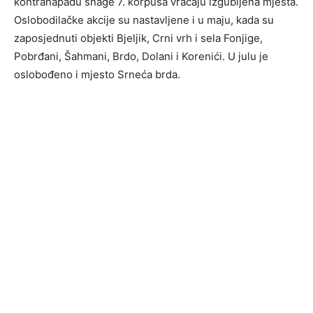
kontranapadu snage 7. korpusa vraćaju izgubljena mjesta.
Oslobodilačke akcije su nastavljene i u maju, kada su
zaposjednuti objekti Bjeljik, Crni vrh i sela Fonjige,
Pobrđani, Šahmani, Brdo, Dolani i Korenići. U julu je
oslobođeno i mjesto Srneća brda.