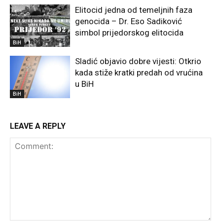
Elitocid jedna od temeljnih faza
genocida – Dr. Eso Sadiković
simbol prijedorskog elitocida
BiH
Sladić objavio dobre vijesti: Otkrio
kada stiže kratki predah od vrućina
u BiH
BiH
LEAVE A REPLY