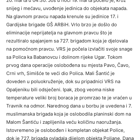
20. marta u 04:30. Još u noći 19. marta počelo je, kroz
snijeg i mećavu, uvođenje jedinica do objekata napada.
Na glavnom pravcu napada krenule su jedinice 17. i
Gardijske brigade GŠ ARBiH. Vrlo brzo je došlo do
eliminacije neprijatelja na glavnom pravcu što je
rezultiralo spajanjem sa 727. brigadom koja je djelovala
na pomoćnom pravcu. VRS je počela izvlačiti svoje snage
sa Polica ka Babanovcu i dolinom rijeke Ugar. Tokom
prvog dana operacije oslobođena su mjesta Pavo, Čavo,
Crni vrh, Simišće te veći dio Polica. Mali Šantić je
doveden u poluokruženje, dok su pripadnici VRS na
Opaljeniku bili odsječeni. Ipak, zbog veoma niske
temperature veliki broj boraca je promrzao te je vraćen u
Travnik na odmor. Narednog dana u borbu je uvedena i 7.
muslimanska brigada koja je oslobodila planinski dom na
Malom Šantiću i zaplijenila veću količinu naoružanja.
Istovremeno je oslobođen i kompletan objekat Police,
dok je 727. brigada ovladala dijelom objekta Poljane. Dana