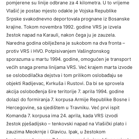
pomjerene su linije odbrane za 4 kilometra. U to vrijeme
Vlašić je postao mjesto odakle je Vojska Republike
Srpske svakodnevno deportovala prognane iz Bosanske
krajine. Tokom novembra 1992. godine VRS je izvela
žestok napad na Karauli, nakon čega ju je zauzela.
Naredna godina obilježena je sukobom na dva fronta –
protiv VRS i HVO. Potpisivanjem Vašingtonskog
sporazuma u martu 1994. godine, omogućen je transport
većih snaga prema linijama VRS. Već krajem marta izvode
se oslobodilačka dejstva i tom prilikom oslobađaju se
objekti Radijevac, Kvrkuša i Rustovi. Da bi se sprovela
akcija oslobođenja šire teritorije 7. aprila 1994. godine
dolazi do formiranja 7. korpusa Armije Republike Bosne i
Hercegovine, sa sjedištem u Travniku. Već prvi ispit
Komanda 7. korpusa ima 24. aprila, kada VRS izvodi
žestok pješadijsko – tenkovski napad na Vlašički plato i
zauzima Meokrnje i Glavicu. Ipak, u žestokom