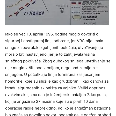
Iako se već 10. aprila 1995. godine moglo govoriti o
sigurnoj i dostignutoj liniji odbrane, jer VRS nije imala
snage za povratak izgubljenih položaja, utvrđivanje je
moralo biti nastavljeno, jer je to zahtijevala visina
snježnog pokrivača. Zbog dubokog snijega utvrđivanje se
nije moglo vršiti pod zemljom, nego nad zemljom –
snijegom. U početku je linija formirana zasijecanjem
homorike, koje su služile kao grudobrani i kao osnova za
izradu sigurnosnih skloništa za vojnike. Veliki doprinos
ovakvim akcijama dao je Inženjerski bataljon 7. korpusa,
koji je angažirao 27 mašina koje su u prvih 10 dana
operacije radile neprekidno. Koliko je angažman bataljona
bio značajan dovoljno govori podatak da je održan prohod