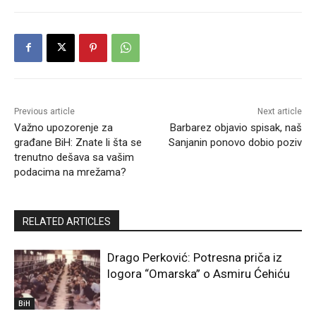
Previous article
Next article
Važno upozorenje za
Barbarez objavio spisak, naš
građane BiH: Znate li šta se
Sanjanin ponovo dobio poziv
trenutno dešava sa vašim
podacima na mrežama?
RELATED ARTICLES
Drago Perković: Potresna priča iz
logora “Omarska” o Asmiru Ćehiću
BiH