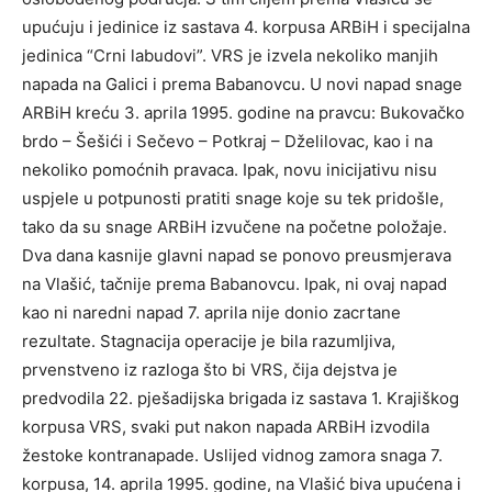
upućuju i jedinice iz sastava 4. korpusa ARBiH i specijalna
jedinica “Crni labudovi”. VRS je izvela nekoliko manjih
napada na Galici i prema Babanovcu. U novi napad snage
ARBiH kreću 3. aprila 1995. godine na pravcu: Bukovačko
brdo – Šešići i Sečevo – Potkraj – Dželilovac, kao i na
nekoliko pomoćnih pravaca. Ipak, novu inicijativu nisu
uspjele u potpunosti pratiti snage koje su tek pridošle,
tako da su snage ARBiH izvučene na početne položaje.
Dva dana kasnije glavni napad se ponovo preusmjerava
na Vlašić, tačnije prema Babanovcu. Ipak, ni ovaj napad
kao ni naredni napad 7. aprila nije donio zacrtane
rezultate. Stagnacija operacije je bila razumljiva,
prvenstveno iz razloga što bi VRS, čija dejstva je
predvodila 22. pješadijska brigada iz sastava 1. Krajiškog
korpusa VRS, svaki put nakon napada ARBiH izvodila
žestoke kontranapade. Uslijed vidnog zamora snaga 7.
korpusa, 14. aprila 1995. godine, na Vlašić biva upućena i