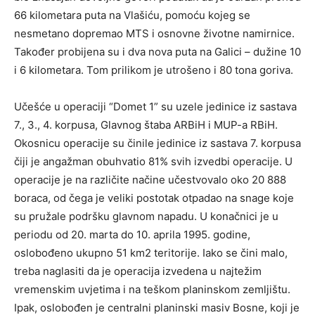
66 kilometara puta na Vlašiću, pomoću kojeg se
nesmetano dopremao MTS i osnovne životne namirnice.
Također probijena su i dva nova puta na Galici – dužine 10
i 6 kilometara. Tom prilikom je utrošeno i 80 tona goriva.
Učešće u operaciji “Domet 1” su uzele jedinice iz sastava
7., 3., 4. korpusa, Glavnog štaba ARBiH i MUP-a RBiH.
Okosnicu operacije su činile jedinice iz sastava 7. korpusa
čiji je angažman obuhvatio 81% svih izvedbi operacije. U
operacije je na različite načine učestvovalo oko 20 888
boraca, od čega je veliki postotak otpadao na snage koje
su pružale podršku glavnom napadu. U konačnici je u
periodu od 20. marta do 10. aprila 1995. godine,
oslobođeno ukupno 51 km2 teritorije. Iako se čini malo,
treba naglasiti da je operacija izvedena u najtežim
vremenskim uvjetima i na teškom planinskom zemljištu.
Ipak, oslobođen je centralni planinski masiv Bosne, koji je