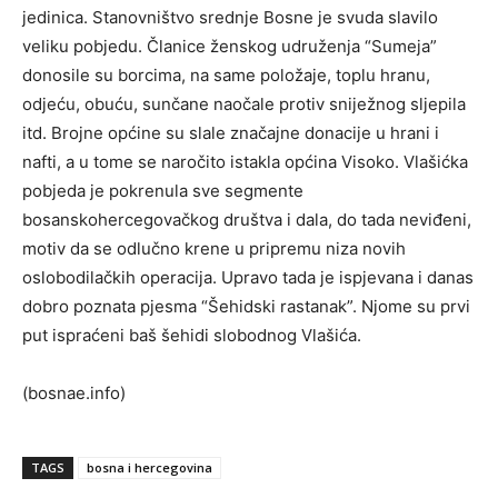
jedinica. Stanovništvo srednje Bosne je svuda slavilo
veliku pobjedu. Članice ženskog udruženja “Sumeja”
donosile su borcima, na same položaje, toplu hranu,
odjeću, obuću, sunčane naočale protiv sniježnog sljepila
itd. Brojne općine su slale značajne donacije u hrani i
nafti, a u tome se naročito istakla općina Visoko. Vlašićka
pobjeda je pokrenula sve segmente
bosanskohercegovačkog društva i dala, do tada neviđeni,
motiv da se odlučno krene u pripremu niza novih
oslobodilačkih operacija. Upravo tada je ispjevana i danas
dobro poznata pjesma “Šehidski rastanak”. Njome su prvi
put ispraćeni baš šehidi slobodnog Vlašića.
(bosnae.info)
TAGS
bosna i hercegovina