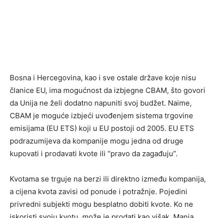
Bosna i Hercegovina, kao i sve ostale države koje nisu
članice EU, ima mogućnost da izbjegne CBAM, što govori
da Unija ne želi dodatno napuniti svoj budžet. Naime,
CBAM je moguće izbjeći uvođenjem sistema trgovine
emisijama (EU ETS) koji u EU postoji od 2005. EU ETS
podrazumijeva da kompanije mogu jedna od druge
kupovati i prodavati kvote ili “pravo da zagađuju”.
Kvotama se trguje na berzi ili direktno između kompanija,
a cijena kvota zavisi od ponude i potražnje. Pojedini
privredni subjekti mogu besplatno dobiti kvote. Ko ne
iskoristi svoju kvotu, može je prodati kao višak. Manja