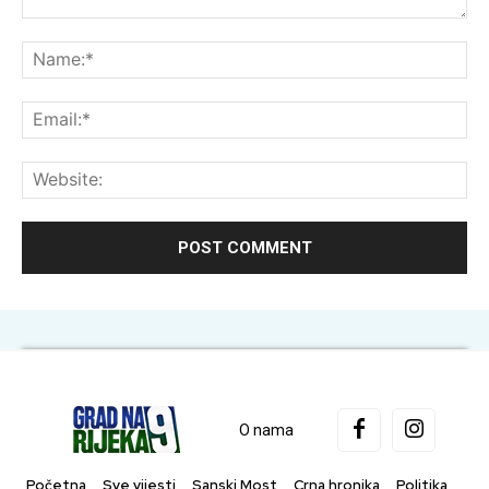
Comment:
Na
Ema
Web
O nama
Početna
Sve vijesti
Sanski Most
Crna hronika
Politika