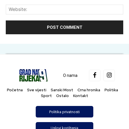
Web
O nama
Početna
Sve vijesti
Sanski Most
Crna hronika
Politika
Sport
Ostalo
Kontakt
Politika privatnosti
Uslovi korištenja