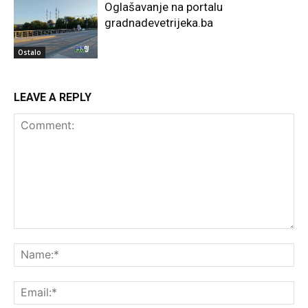
Oglašavanje na portalu
gradnadevetrijeka.ba
Ostalo
LEAVE A REPLY
Comment:
Na
Ema