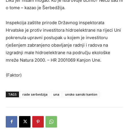
Liku jer nisam mogao. Ko je išta ovdje učinio? Neću sad ni
o tome – kazao je Šerbedžija.
Inspekcija zaštite prirode Državnog inspektorata
Hrvatske je protiv investitora hidroelektrane na rijeci Uni
pokrenula upravni postupak u kojem je investitoru
rješenjem zabranjeno obavljanje radnji i radova na
izgradnji male hidroelektrane na području ekološke
mreže Natura 2000. – HR 2001069 Kanjon Une.
(Faktor)
TAGS
rade serbedzija
una
unsko sanski kanton