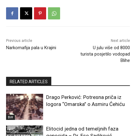
Previous article
Next article
Narkomafija pala u Krajini
U julu više od 8000
turista posjetilo vodopad
Blihe
RELATED ARTICLES
Drago Perković: Potresna priča iz
logora “Omarska” o Asmiru Ćehiću
BiH
Elitocid jedna od temeljnih faza
genocida – Dr. Eso Sadiković