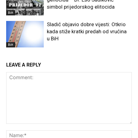
simbol prijedorskog elitocida
BiH
Sladić objavio dobre vijesti: Otkrio
kada stiže kratki predah od vrućina
u BiH
BiH
LEAVE A REPLY
Comment:
Na