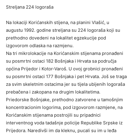
Streljana 224 logoraša
Na lokaciji Korićanskih stijena, na planini Vlašić, u
augustu 1992. godine streljana su 224 logoraša koji su
prethodno dovedeni na lokalitet egzekucije pod
izgovorom odlaska na razmjenu.
Na tri mikrolokacije na Korićanskim stijenama pronađeni
su posmrtni ostaci 182 Bošnjaka i Hrvata sa područja
općina Prijedor i Kotor-Varoš. U ovoj grobnici pronađeni
su posmrtni ostaci 177 Bošnjaka i pet Hrvata. Još se traga
za svim skeletnim ostacima jer su tijela ubijenih logoraša
prebačena i zakopana na drugim lokalitetima.
Priedorske Bošnjake, prethodno zatvorene u tamošnjim
koncentracionim logorima, pod izgovorom razmjene, na
Korićanskim stijenama postrojili su pripadnici
interventnog voda tadašnje policije Republike Srpske iz
Prijedora. Naredivši im da kleknu, pucali su im u leđa