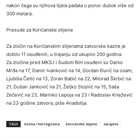
nakon čega su njihova tijela padala u ponor dubok više od
300 metara.
Presude za Korićanske stijene
Za zločin na Korićanskim stijenama zatvorske kazne je
dobilo 11 osuđenih, u trajanju od ukupno 200 godina.
Za zločine pred MKSJ i Sudom BiH osuđeni su Darko
Mrđa na 17, Damir Ivanković na 14, Gordan Đurić na osam,
Ljubiša Četić na 13, Zoran Babić na 22, Milorad Škrbić na
21, Dušan Janković na 21, Željko Stojnić na 15, Saša
Zečević na 23, Marinko Lepoja na 23 i Radoslav Knežević
na 23 godine zatvora, piše Anadolija.
TAGS
bosna i hercegovina
koricanske stijene
sarajevo