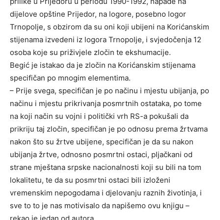
prilike u Prijedoru u periodu 1990-1992, napade na
dijelove opštine Prijedor, na logore, posebno logor
Trnopolje, s obzirom da su oni koji ubijeni na Korićanskim
stijenama izvedeni iz logora Trnopolje, i svjedočenja 12
osoba koje su priživjele zločin te ekshumacije.
Begić je istakao da je zločin na Korićanskim stijenama
specifičan po mnogim elementima.
– Prije svega, specifičan je po načinu i mjestu ubijanja, po
načinu i mjestu prikrivanja posmrtnih ostataka, po tome
na koji način su vojni i politički vrh RS-a pokušali da
prikriju taj zločin, specifičan je po odnosu prema žrtvama
nakon što su žrtve ubijene, specifičan je da su nakon
ubijanja žrtve, odnosno posmrtni ostaci, pljačkani od
strane mještana srpske nacionalnosti koji su bili na tom
lokalitetu, te da su posmrtni ostaci bili izloženi
vremenskim nepogodama i djelovanju raznih životinja, i
sve to to je nas motivisalo da napišemo ovu knjigu –
rekao je jedan od autora.