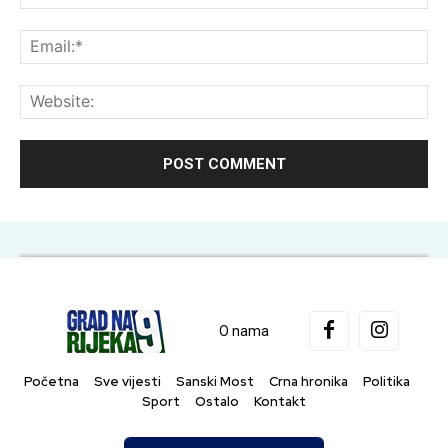
Ema
Web
O nama
Početna
Sve vijesti
Sanski Most
Crna hronika
Politika
Sport
Ostalo
Kontakt