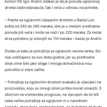
komori RS Igor Andrić istakao je da je ponuda ogrjevnog
drveta zadovoljavajuća, čak i veća u odnosu na potrebe.
– Paleta sa ogrjevnim cijepanim drvetom u Banja Luci
košta od 240 do 260 maraka, dok je u manjim sredinama
ponuda još veća i može se naći i po 220 maraka. Za metar
drva potrebno je izdvojiti do 110 maraka – kazao je Andrić.
Dodao je kako je potražnja za ogrjevom veoma tanka, što
nije uobičajeno za ovo doba godine, jer su prethodne
dvije zime bile jako blage i mnoga domaćinstva nisu
potrošila ni stare zalihe.
– Potražnja za ogrjevnim drvetom svakako je utjecala i na
proizvodnju, koju su mnogi silom prilika morali smanjiti. S
obzirom na vremenske prognoze, ne vjerujem da će biti
neka velika potražnja za ogrjevom ni u narednom
periodu, zbog čega, pretpostavljam, ne bi trebalo da bude