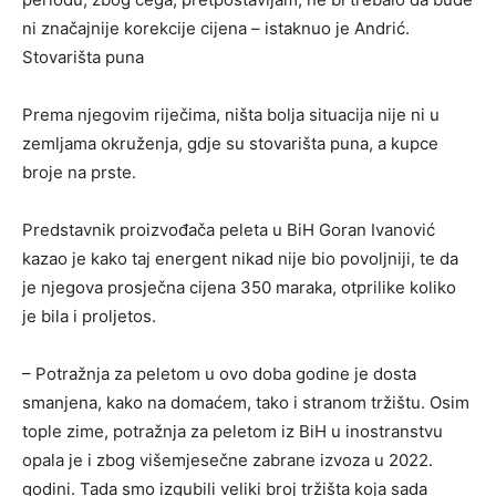
ni značajnije korekcije cijena – istaknuo je Andrić.
Stovarišta puna
Prema njegovim riječima, ništa bolja situacija nije ni u
zemljama okruženja, gdje su stovarišta puna, a kupce
broje na prste.
Predstavnik proizvođača peleta u BiH Goran Ivanović
kazao je kako taj energent nikad nije bio povoljniji, te da
je njegova prosječna cijena 350 maraka, otprilike koliko
je bila i proljetos.
– Potražnja za peletom u ovo doba godine je dosta
smanjena, kako na domaćem, tako i stranom tržištu. Osim
tople zime, potražnja za peletom iz BiH u inostranstvu
opala je i zbog višemjesečne zabrane izvoza u 2022.
godini. Tada smo izgubili veliki broj tržišta koja sada