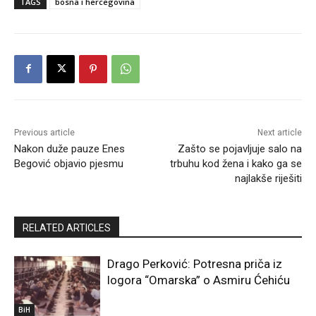
TAGS
bosna i hercegovina
Previous article
Next article
Nakon duže pauze Enes
Zašto se pojavljuje salo na
Begović objavio pjesmu
trbuhu kod žena i kako ga se
najlakše riješiti
RELATED ARTICLES
Drago Perković: Potresna priča iz
logora “Omarska” o Asmiru Ćehiću
BiH