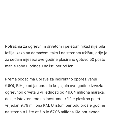
Potražnja za ogrjevnim drvetom i peletom nikad nije bila
lošija, kako na domaćem, tako i na stranom tržištu, gdje je
za sedam mjeseci ove godine plasirano gotovo 50 posto
manje robe u odnosu na isti period lani.
Prema podacima Uprave za indirektno oporezivanje
(UIO), BiH je od januara do kraja jula ove godine izvezla
ogrjevnog drveta u vrijednosti od 49,04 miliona maraka,
dok je istovremeno na inostrano tržište plasiran pelet
vrijedan 9,79 miliona KM. U istom periodu prošle godine
na strano tržište otišlo je 67,06 miliona KM ogrjevnog