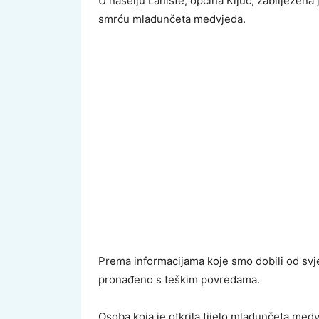
U naselju Lanište, općina Ključ, zabilježena 
smrću mladunčeta medvjeda.
Prema informacijama koje smo dobili od svj
pronađeno s teškim povredama.
Osoba koja je otkrila tijelo mladunčeta med