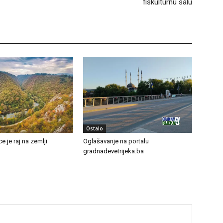
fiskulturnu salu
Ostalo
e je raj na zemlji
Oglašavanje na portalu
gradnadevetrijeka.ba