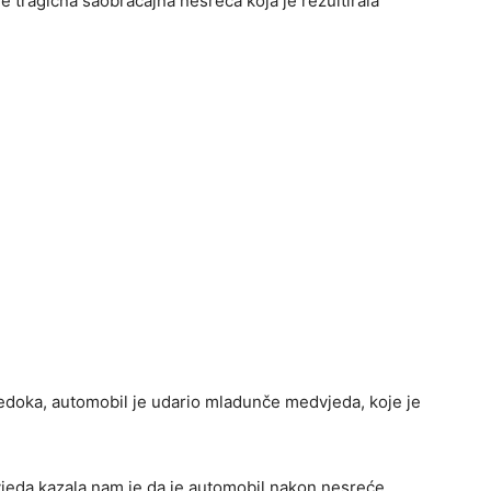
je tragična saobraćajna nesreća koja je rezultirala
edoka, automobil je udario mladunče medvjeda, koje je
vjeda kazala nam je da je automobil nakon nesreće