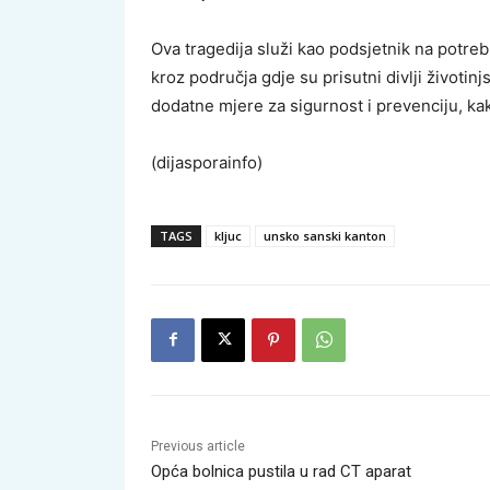
Ova tragedija služi kao podsjetnik na potr
kroz područja gdje su prisutni divlji životinjs
dodatne mjere za sigurnost i prevenciju, kak
(dijasporainfo)
TAGS
kljuc
unsko sanski kanton
Previous article
Opća bolnica pustila u rad CT aparat