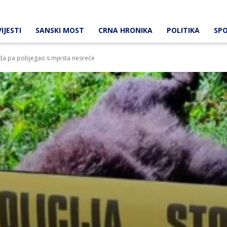
IJESTI
SANSKI MOST
CRNA HRONIKA
POLITIKA
SP
a pa pobjegao s mjesta nesreće