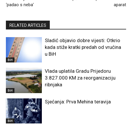
‘padao s neba’
aparat
RELATED ARTICLES
Sladić objavio dobre vijesti: Otkrio
kada stiže kratki predah od vrućina
u BiH
BiH
Vlada uplatila Gradu Prijedoru
3.827.000 KM za reorganizaciju
ribnjaka
BiH
Sjećanja: Prva Mehina teravija
BiH