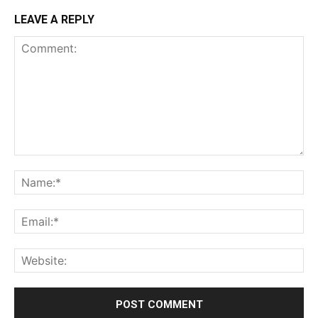
LEAVE A REPLY
Comment:
Na
Ema
Web