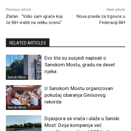
Previous article
Next article
Zlatan: “Vidio sam igrače koji
Nova pravila za trgovce u
će BiH vratiti na veliku scenu”
Federaciji BiH
RELATED ARTICLES
Evo šta su susjedi napisali o
Sanskom Mostu, gradu na devet
rijeka
Sanski Most
U Sanskom Mostu organizovan
pokušaj obaranja Ginisovog
rekorda
Sanski Most
Dijaspora se vraća i ulaže u Sanski
Most: Dvije kompanije već