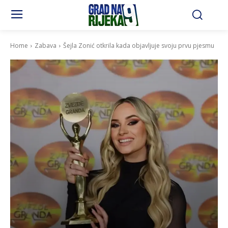
Home
Zabava
Šejla Zonić otkrila kada objavljuje svoju prvu pjesmu