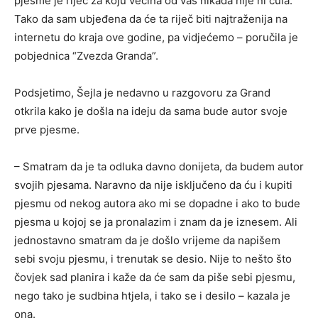
pjesme je riječ za koju većina od vas nikada nije ni čula.
Tako da sam ubjeđena da će ta riječ biti najtraženija na
internetu do kraja ove godine, pa vidjećemo – poručila je
pobjednica “Zvezda Granda”.
Podsjetimo, Šejla je nedavno u razgovoru za Grand
otkrila kako je došla na ideju da sama bude autor svoje
prve pjesme.
– Smatram da je ta odluka davno donijeta, da budem autor
svojih pjesama. Naravno da nije isključeno da ću i kupiti
pjesmu od nekog autora ako mi se dopadne i ako to bude
pjesma u kojoj se ja pronalazim i znam da je iznesem. Ali
jednostavno smatram da je došlo vrijeme da napišem
sebi svoju pjesmu, i trenutak se desio. Nije to nešto što
čovjek sad planira i kaže da će sam da piše sebi pjesmu,
nego tako je sudbina htjela, i tako se i desilo – kazala je
ona.