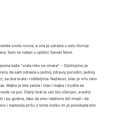
velike svote novca, a ona je odrasla u selu Gornja
na. Selo se nalazi u opštini Sanski Most.
esma kaže “vrata niko ne otvara”. – Djetinjstvo je
sreću da sam odrasla u jednoj zdravoj porodici, jednoj
i, sa dva brata i roditeljima. Nažalost, otac je vrlo rano
s. Majka je bila zaista i otac i majka i trudila se
ede na put. Stariji brat je već bio oženjen, srednji
m i po godina, tako da smo ralativno bili mladi i da
no i nastavlja priču o tome koliko im je ponekada bilo