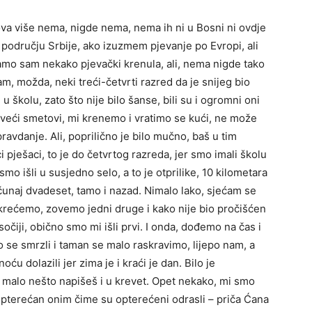
gova više nema, nigde nema, nema ih ni u Bosni ni ovdje
 području Srbije, ako izuzmem pjevanje po Evropi, ali
tamo sam nekako pjevački krenula, ali, nema nigde tako
sam, možda, neki treći-četvrti razred da je snijeg bio
u školu, zato što nije bilo šanse, bili su i ogromni oni
veći smetovi, mi krenemo i vratimo se kući, ne može
pravdanje. Ali, poprilično je bilo mučno, baš u tim
 pješaci, to je do četvrtog razreda, jer smo imali školu
o išli u susjedno selo, a to je otprilike, 10 kilometara
ačunaj dvadeset, tamo i nazad. Nimalo lako, sjećam se
i krećemo, zovemo jedni druge i kako nije bio pročišćen
sočiji, obično smo mi išli prvi. I onda, dođemo na čas i
e smrzli i taman se malo raskravimo, lijepo nam, a
u dolazili jer zima je i kraći je dan. Bilo je
a malo nešto napišeš i u krevet. Opet nekako, mi smo
 opterećan onim čime su opterećeni odrasli – priča Ćana