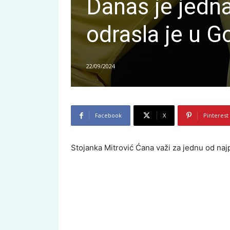
Danas je jedna
odrasla je u G
22/09/2024
Facebook
X
Pinterest
Stojanka Mitrović Ćana važi za jednu od najpl