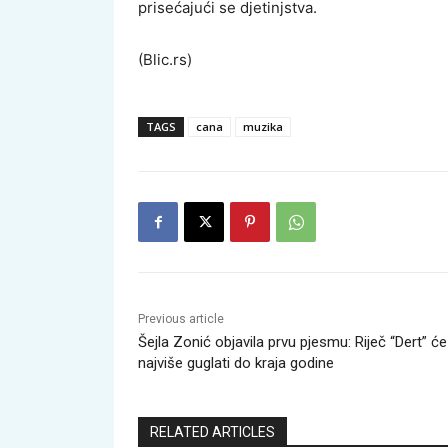
prisećajući se djetinjstva.
(Blic.rs)
TAGS
cana
muzika
Previous article
Šejla Zonić objavila prvu pjesmu: Riječ “Dert” ć
najviše guglati do kraja godine
RELATED ARTICLES