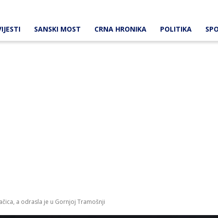
IJESTI
SANSKI MOST
CRNA HRONIKA
POLITIKA
SP
ačica, a odrasla je u Gornjoj Tramošnji