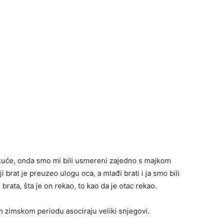
b kuće, onda smo mi bili usmereni zajedno s majkom
i brat je preuzeo ulogu oca, a mlađi brati i ja smo bili
g brata, šta je on rekao, to kao da je otac rekao.
m zimskom periodu asociraju veliki snjegovi.