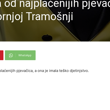
 od najplaćenijih pjevač
ornjoj Tramošnji
WhatsApp
aćenijih pjevačica, a ona je imala teško djetinjstvo.