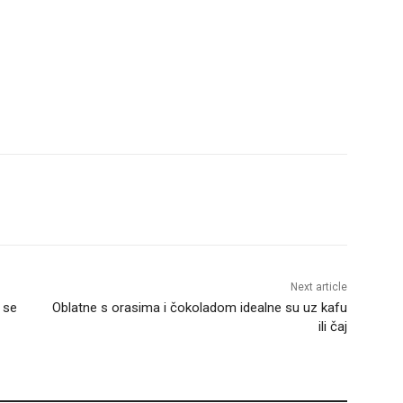
Next article
e se
Oblatne s orasima i čokoladom idealne su uz kafu
ili čaj