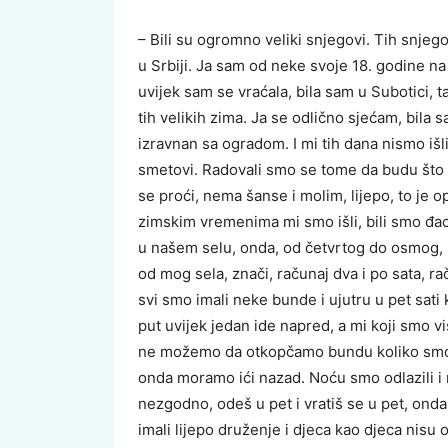
– Bili su ogromno veliki snjegovi. Tih snje
u Srbiji. Ja sam od neke svoje 18. godine na
uvijek sam se vraćala, bila sam u Subotici, 
tih velikih zima. Ja se odlično sjećam, bila 
izravnan sa ogradom. I mi tih dana nismo išli 
smetovi. Radovali smo se tome da budu što 
se proći, nema šanse i molim, lijepo, to je o
zimskim vremenima mi smo išli, bili smo đaci
u našem selu, onda, od četvrtog do osmog, sm
od mog sela, znači, računaj dva i po sata, r
svi smo imali neke bunde i ujutru u pet sat
put uvijek jedan ide napred, a mi koji smo vi
ne možemo da otkopčamo bundu koliko smo s
onda moramo ići nazad. Noću smo odlazili i noć
nezgodno, odeš u pet i vratiš se u pet, ond
imali lijepo druženje i djeca kao djeca nisu