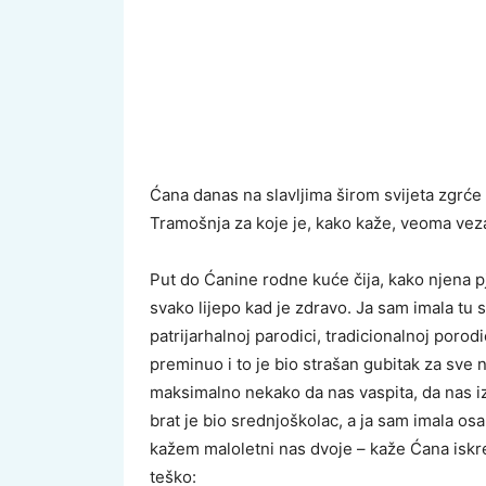
Ćana danas na slavljima širom svijeta zgrće 
Tramošnja za koje je, kako kaže, veoma veza
Put do Ćanine rodne kuće čija, kako njena pj
svako lijepo kad je zdravo. Ja sam imala tu 
patrijarhalnoj parodici, tradicionalnoj porodic
preminuo i to je bio strašan gubitak za sve na
maksimalno nekako da nas vaspita, da nas izv
brat je bio srednjoškolac, a ja sam imala osa
kažem maloletni nas dvoje – kaže Ćana iskre
teško: