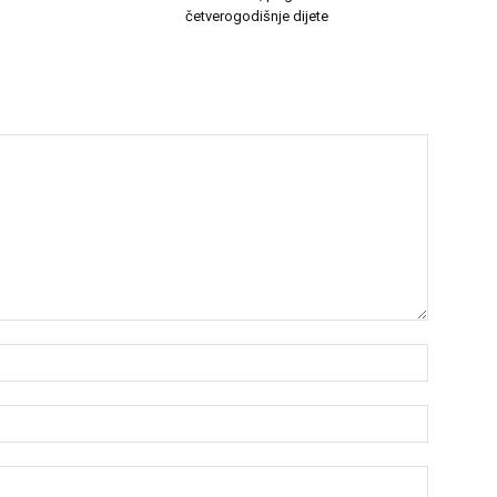
četverogodišnje dijete
Name:*
Email:*
Website: