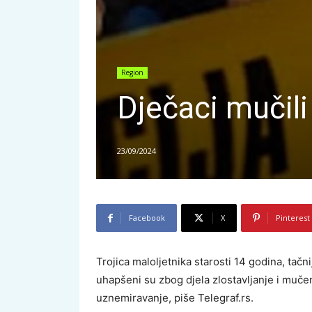
Region
Dječaci mučili
23/09/2024
Facebook
X
Pinterest
Trojica maloljetnika starosti 14 godina, tač
uhapšeni su zbog djela zlostavljanje i mučen
uznemiravanje, piše Telegraf.rs.