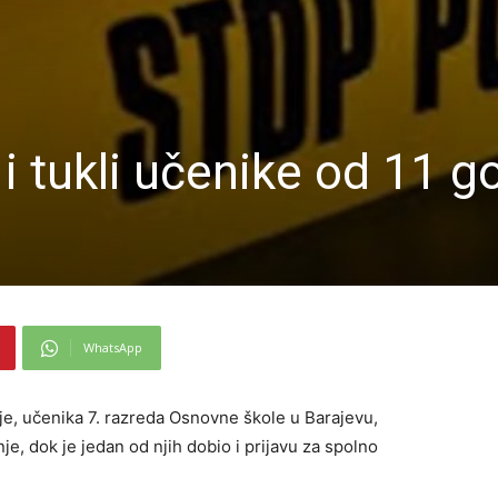
 i tukli učenike od 11 g
WhatsApp
nije, učenika 7. razreda Osnovne škole u Barajevu,
je, dok je jedan od njih dobio i prijavu za spolno