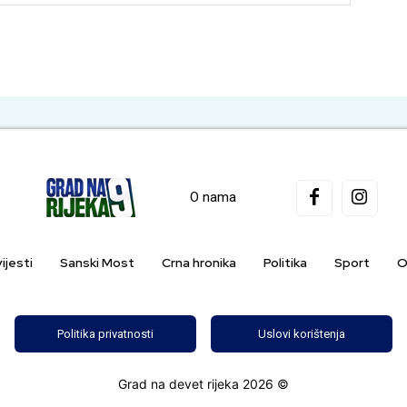
O nama
ijesti
Sanski Most
Crna hronika
Politika
Sport
O
Politika privatnosti
Uslovi korištenja
Grad na devet rijeka 2026 ©