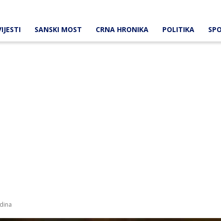
IJESTI
SANSKI MOST
CRNA HRONIKA
POLITIKA
SP
odina