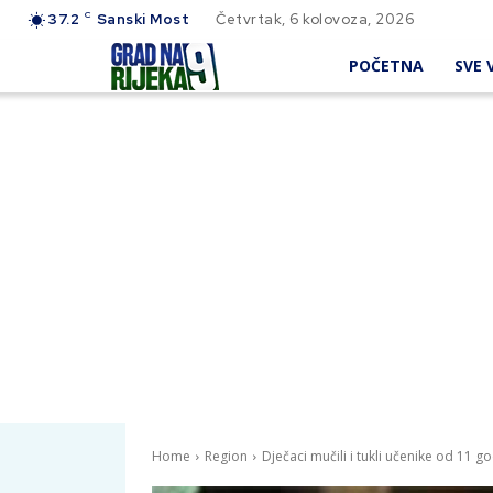
C
37.2
Sanski Most
Četvrtak, 6 kolovoza, 2026
POČETNA
SVE V
Home
Region
Dječaci mučili i tukli učenike od 11 g