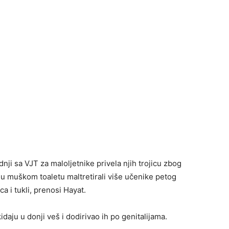
dnji sa VJT za maloljetnike privela njih trojicu zbog
u muškom toaletu maltretirali više učenike petog
a i tukli, prenosi Hayat.
idaju u donji veš i dodirivao ih po genitalijama.