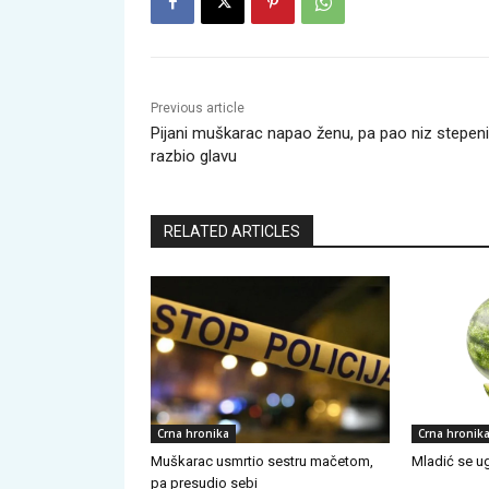
Previous article
Pijani muškarac napao ženu, pa pao niz stepeni
razbio glavu
RELATED ARTICLES
Crna hronika
Crna hronik
Muškarac usmrtio sestru mačetom,
Mladić se ug
pa presudio sebi