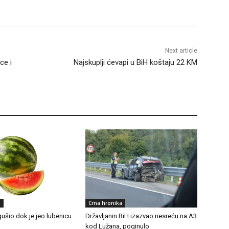
Next article
ce i
Najskuplji ćevapi u BiH koštaju 22 KM
a
Crna hronika
ušio dok je jeo lubenicu
Državljanin BiH izazvao nesreću na A3
kod Lužana, poginulo