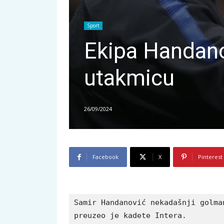
Sport
Ekipa Handano
utakmicu
26/09/2024
Facebook
X
Pinterest
Samir Handanović nekadašnji golma
preuzeo je kadete Intera. 