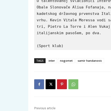
U talentovanoj svlačionici Intero
Obale Slonovače Aliua Fofanaja, n
kadetskog državnog prvenstva Ital
vrhu. Kevin Vitale Moressa vodi s
tri, Pietro La Torre i Alen Vukaj
italijanskim pasošem, po dva. 
(Sport klub)
TAGS
inter
nogomet
samir handanovic
Previous article