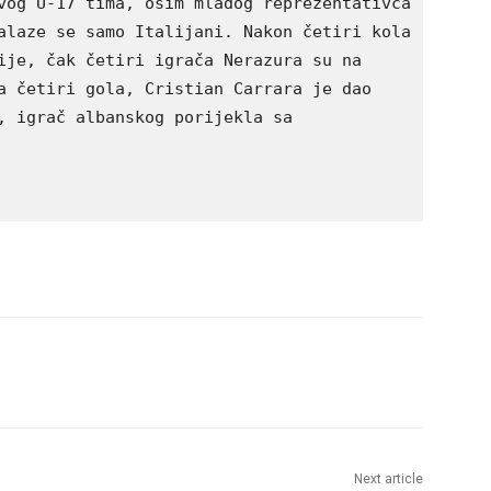
vog U-17 tima, osim mladog reprezentativca 
alaze se samo Italijani. Nakon četiri kola 
ije, čak četiri igrača Nerazura su na 
a četiri gola, Cristian Carrara je dao 
, igrač albanskog porijekla sa 
Next article