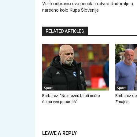
Velić odbranio dva penala i odveo Radomlje u
naredno kolo Kupa Slovenije
RELATED ARTICLES
Sport
Sport
Barbarez: “Ne možeš birati nešto
Barbarez obj
čemu već pripadaš”
Zmajem
LEAVE A REPLY