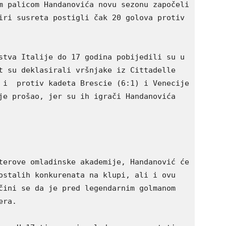
m palicom Handanovića novu sezonu započeli 
iri susreta postigli čak 20 golova protiv 
stva Italije do 17 godina pobijedili su u 
t su deklasirali vršnjake iz Cittadelle 
 i  protiv kadeta Brescie (6:1) i Venecije 
je prošao, jer su ih igrači Handanovića 
terove omladinske akademije, Handanović će 
ostalih konkurenata na klupi, ali i ovu 
čini se da je pred legendarnim golmanom 
era.