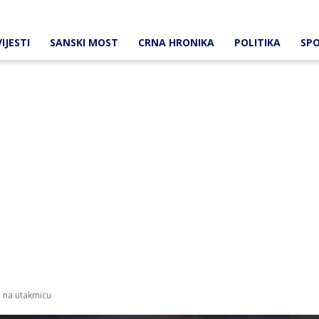
IJESTI
SANSKI MOST
CRNA HRONIKA
POLITIKA
SP
 na utakmicu