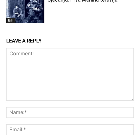
BiH
LEAVE A REPLY
Comment:
Na
Ema