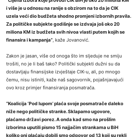
“Cijena izbora koje provodi CIK BiH je oko 20 miliona KM
i više je u odnosu na ranije s obzirom na to da je CIK
uzela veći dio budžeta shodno promjeni izbornih pravila.
Za političke subjekte godišnje se izdvaja još oko 20
miliona KM iz budžeta svih nivoa vlasti putem kojih se
finansira i kampanja”
, kaže Jovanović.
Zakon je jasan, više od onoga što im sljeduje ne smiju
trošiti, no je li baš tako? Politički subjekti dužni su da
dostavljaju finansijske izvještaje CIK-u, ali, po mnogo
čemu, nisu istiniti, kaže naš sagovornik, pojašnjavajući
ovo kroz primjer finansiranja posmatrača.
“Koalicija ‘Pod lupom’ plaća svoje posmatrače daleko
niže nego političke stranke. Sklapamo ugovore,
plaćamo državi porez. A onda kad smo na prošlim
izborima uputili pismo 15 najjačim strankama u BiH
koliko oni plaćaju dobili smo odgovor od 13 koji su rekli