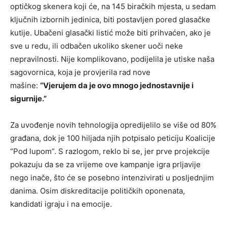
optičkog skenera koji će, na 145 biračkih mjesta, u sedam
ključnih izbornih jedinica, biti postavljen pored glasačke
kutije. Ubačeni glasački listić može biti prihvaćen, ako je
sve u redu, ili odbačen ukoliko skener uoči neke
nepravilnosti. Nije komplikovano, podijelila je utiske naša
sagovornica, koja je provjerila rad nove
mašine:
“Vjerujem da je ovo mnogo jednostavnije i
sigurnije.”
Za uvođenje novih tehnologija opredijelilo se više od 80%
građana, dok je 100 hiljada njih potpisalo peticiju Koalicije
“Pod lupom”. S razlogom, reklo bi se, jer prve projekcije
pokazuju da se za vrijeme ove kampanje igra prljavije
nego inače, što će se posebno intenzivirati u posljednjim
danima. Osim diskreditacije političkih oponenata,
kandidati igraju i na emocije.