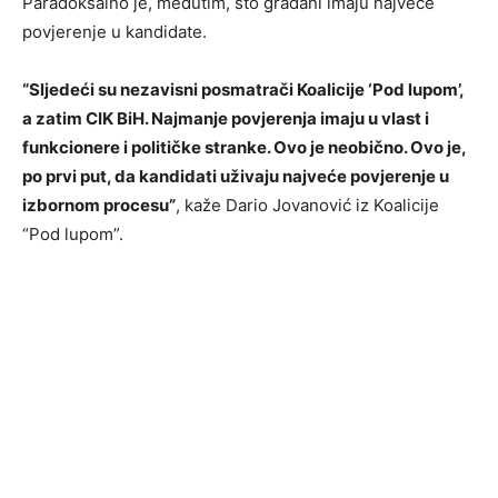
Paradoksalno je, međutim, što građani imaju najveće
povjerenje u kandidate.
“Sljedeći su nezavisni posmatrači Koalicije ‘Pod lupom’,
a zatim CIK BiH. Najmanje povjerenja imaju u vlast i
funkcionere i političke stranke. Ovo je neobično. Ovo je,
po prvi put, da kandidati uživaju najveće povjerenje u
izbornom procesu”
, kaže Dario Jovanović iz Koalicije
“Pod lupom”.