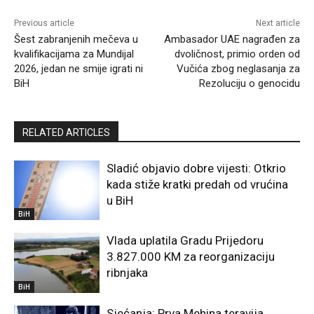
Previous article
Next article
Šest zabranjenih mečeva u
Ambasador UAE nagrađen za
kvalifikacijama za Mundijal
dvoličnost, primio orden od
2026, jedan ne smije igrati ni
Vučića zbog neglasanja za
BiH
Rezoluciju o genocidu
RELATED ARTICLES
Sladić objavio dobre vijesti: Otkrio
kada stiže kratki predah od vrućina
u BiH
BiH
Vlada uplatila Gradu Prijedoru
3.827.000 KM za reorganizaciju
ribnjaka
BiH
Sjećanja: Prva Mehina teravija