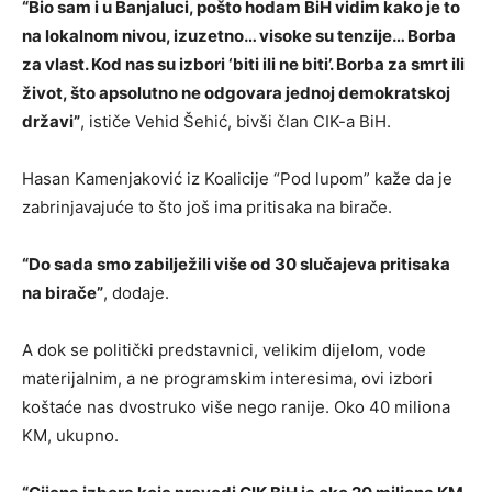
“Bio sam i u Banjaluci, pošto hodam BiH vidim kako je to
na lokalnom nivou, izuzetno… visoke su tenzije… Borba
za vlast. Kod nas su izbori ‘biti ili ne biti’. Borba za smrt ili
život, što apsolutno ne odgovara jednoj demokratskoj
državi”
, ističe Vehid Šehić, bivši član CIK-a BiH.
Hasan Kamenjaković iz Koalicije “Pod lupom” kaže da je
zabrinjavajuće to što još ima pritisaka na birače.
“Do sada smo zabilježili više od 30 slučajeva pritisaka
na birače”
, dodaje.
A dok se politički predstavnici, velikim dijelom, vode
materijalnim, a ne programskim interesima, ovi izbori
koštaće nas dvostruko više nego ranije. Oko 40 miliona
KM, ukupno.