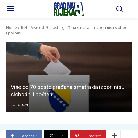
Home
BiH
Više od 70 posto građana smatra da izbori nisu slobodni
i pošteni
Više od 70 posto građana smatra da izbori nisu
slobodni i pošteni
27/09/2024
Facebook
X
Pinterest