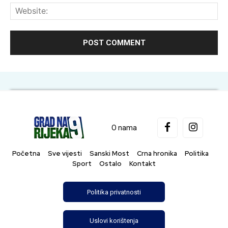
Web
O nama
Početna
Sve vijesti
Sanski Most
Crna hronika
Politika
Sport
Ostalo
Kontakt
Politika privatnosti
Uslovi korištenja