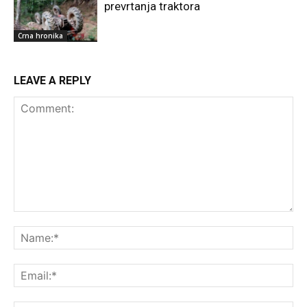
prevrtanja traktora
Crna hronika
LEAVE A REPLY
Comment:
Na
Ema