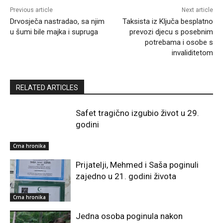
Previous article
Next article
Drvosječa nastradao, sa njim
Taksista iz Ključa besplatno
u šumi bile majka i supruga
prevozi djecu s posebnim
potrebama i osobe s
invaliditetom
RELATED ARTICLES
Safet tragično izgubio život u 29.
godini
Crna hronika
Prijatelji, Mehmed i Saša poginuli
zajedno u 21. godini života
Crna hronika
Jedna osoba poginula nakon