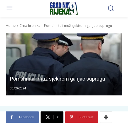
Home
Crna hronika
Pomahnitali muž sjekirom ganjao suprugu
Pomahnitali muž sjekirom ganjao suprugu
30/09/2024
Facebook
X
Pinterest