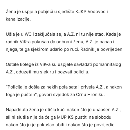
Žena je uspjela pobjeći u sjedište KJKP Vodovod i
kanalizacije.
Ušla je u WC i zaključala se, a A.Z. ni tu nije stao. Kada je
radnik ViK-a pokušao da odbrani ženu, A.Z. je napao i
njega, te ga sjekirom udario po ruci. Radnik je povrijeđen.
Ostale kolege iz ViK-a su uspjele savladati pomahnitalog
A.Z., oduzeti mu sjekiru i pozvati policiju.
“Policija je došla za nekih pola sata i privela A.Z., a nakon
toga je pušten”, govori svjedok za Crnu Hroniku.
Napadnuta žena je otišla kući nakon što je uhapšen A.Z.,
ali ni slutila nije da će ga MUP KS pustiti na slobodu
nakon što ju je pokušao ubiti i nakon što je povrijedio