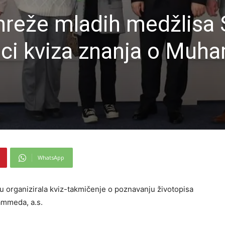
mreže mladih medžlisa 
ci kviza znanja o Mu
WhatsApp
u organizirala kviz-takmičenje o poznavanju životopisa
ammeda, a.s.