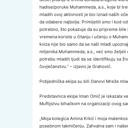
hadise/poruke Muhammeda, a.s., koje bi treb
mladih ovoj aktivnosti je bio iznad naših oče
da odabere najbolje. Primijetili smo i kod odg
potrebno, što pokazuje da su pripreme bile 
vremena koriste u čitanju i učenju o Muham
kviza nije bio samo da se naši mladi upoznaj
miljenika Muhammeda, a.s., već smo željeli 
potrebu mladih ljudi da se identifikuju sa 
čovječanstvu.“ – izjavio je Grahović.
Pobjednička ekipa su bili članovi Mreže mla
Predstavnica ekipe Iman Omić je iskazala ve
Muftijstvu bihaćkom na organizaciji ovog sa
„Moja kolegica Amina Krkić i moja malenkos
posebnom takmičenju. Zahvalna sam i našem m