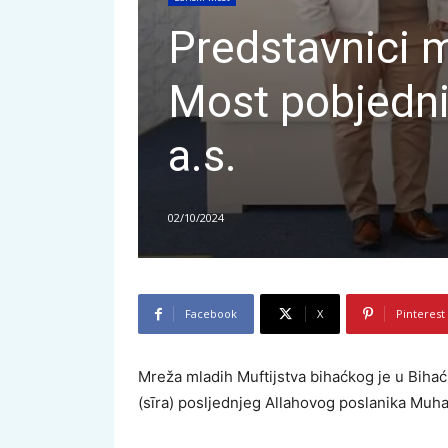
Predstavnici 
Most pobjedni
a.s.
02/10/2024
Facebook
X
Pinterest
Mreža mladih Muftijstva bihaćkog je u Bihać
(sīra) posljednjeg Allahovog poslanika Muh