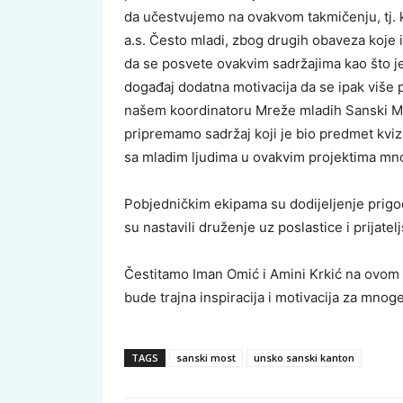
da učestvujemo na ovakvom takmičenju, tj.
a.s. Često mladi, zbog drugih obaveza koje
da se posvete ovakvim sadržajima kao što j
događaj dodatna motivacija da se ipak više 
našem koordinatoru Mreže mladih Sanski Mos
pripremamo sadržaj koji je bio predmet kvi
sa mladim ljudima u ovakvim projektima mnogo
Pobjedničkim ekipama su dodijeljenje prigo
su nastavili druženje uz poslastice i prijatel
Čestitamo Iman Omić i Amini Krkić na ovom 
bude trajna inspiracija i motivacija za mno
TAGS
sanski most
unsko sanski kanton