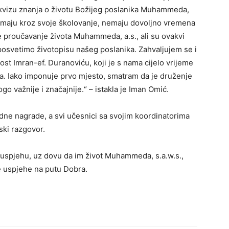
 kvizu znanja o životu Božijeg poslanika Muhammeda,
 imaju kroz svoje školovanje, nemaju dovoljno vremena
e proučavanje života Muhammeda, a.s., ali su ovakvi
posvetimo životopisu našeg poslanika. Zahvaljujem se i
t Imran-ef. Duranoviću, koji je s nama cijelo vrijeme
za. Iako imponuje prvo mjesto, smatram da je druženje
 važnije i značajnije.“ – istakla je Iman Omić.
dne nagrade, a svi učesnici sa svojim koordinatorima
jski razgovor.
uspjehu, uz dovu da im život Muhammeda, s.a.w.s.,
ge uspjehe na putu Dobra.