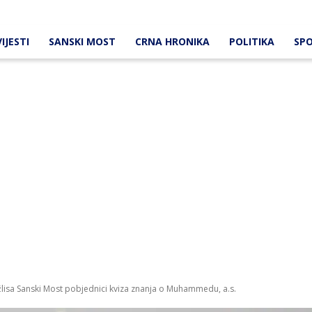
IJESTI
SANSKI MOST
CRNA HRONIKA
POLITIKA
SP
lisa Sanski Most pobjednici kviza znanja o Muhammedu, a.s.