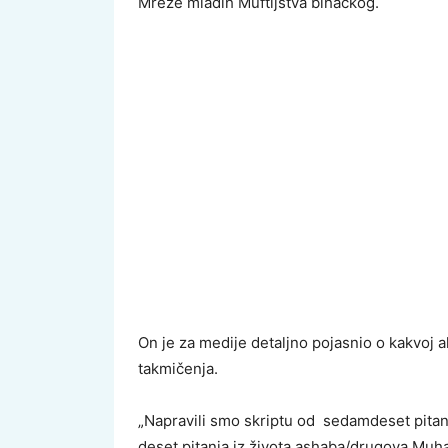
Mreže mladih Muftijstva bihaćkog.
On je za medije detaljno pojasnio o kakvoj akt
takmičenja.
„Napravili smo skriptu od sedamdeset pitanj
deset pitanja iz života ashaba/drugova Muha