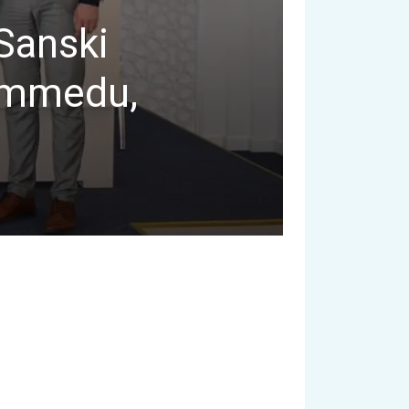
Sanski
hammedu,