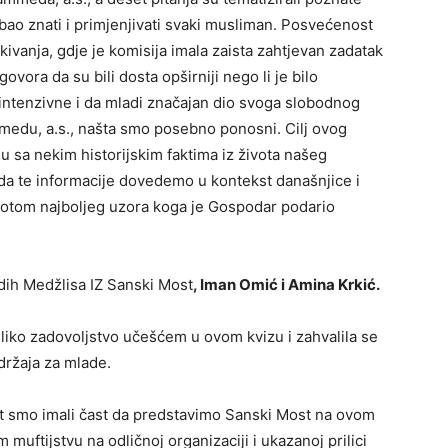
ao znati i primjenjivati svaki musliman. Posvećenost
kivanja, gdje je komisija imala zaista zahtjevan zadatak
ovora da su bili dosta opširniji nego li je bilo
intenzivne i da mladi značajan dio svoga slobodnog
medu, a.s., našta smo posebno ponosni. Cilj ovog
u sa nekim historijskim faktima iz života našeg
da te informacije dovedemo u kontekst današnjice i
životom najboljeg uzora koga je Gospodar podario
dih Medžlisa IZ Sanski Most
, Iman Omić i Amina Krkić.
liko zadovoljstvo učešćem u ovom kvizu i zahvalila se
držaja za mlade.
t smo imali čast da predstavimo Sanski Most na ovom
uftijstvu na odličnoj organizaciji i ukazanoj prilici