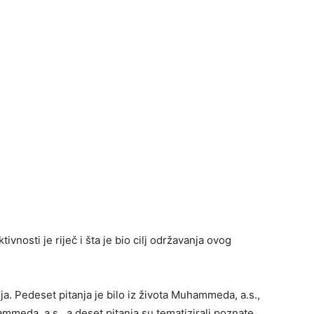
ivnosti je riječ i šta je bio cilj održavanja ovog
a. Pedeset pitanja je bilo iz života Muhammeda, a.s.,
mmeda, a.s., a deset pitanja su tematizirali poznate