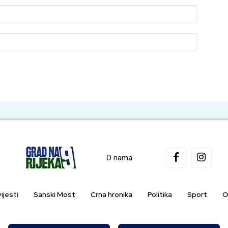
Email:*
Website:
O nama
ijesti
Sanski Most
Crna hronika
Politika
Sport
O