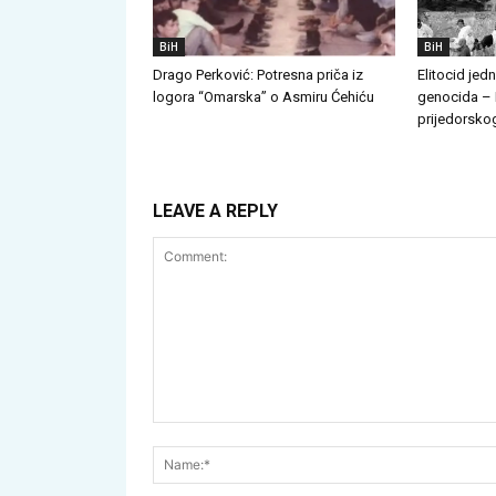
BiH
BiH
Drago Perković: Potresna priča iz
Elitocid jed
logora “Omarska” o Asmiru Ćehiću
genocida – 
prijedorskog
LEAVE A REPLY
Comment: