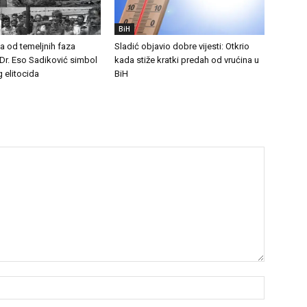
BiH
na od temeljnih faza
Sladić objavio dobre vijesti: Otkrio
Dr. Eso Sadiković simbol
kada stiže kratki predah od vrućina u
 elitocida
BiH
Name:*