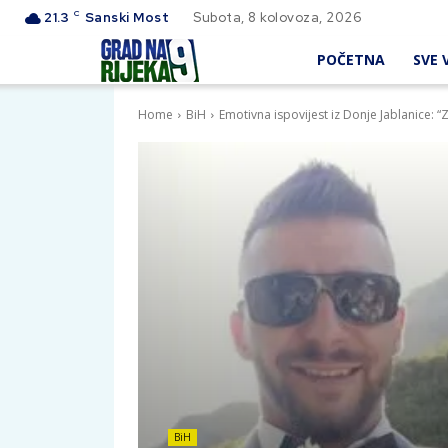
C
21.3
Sanski Most
Subota, 8 kolovoza, 2026
POČETNA
SVE V
Home
BiH
Emotivna ispovijest iz Donje Jablanice: “Z
BiH