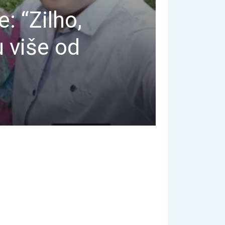
: “Zilho,
u više od