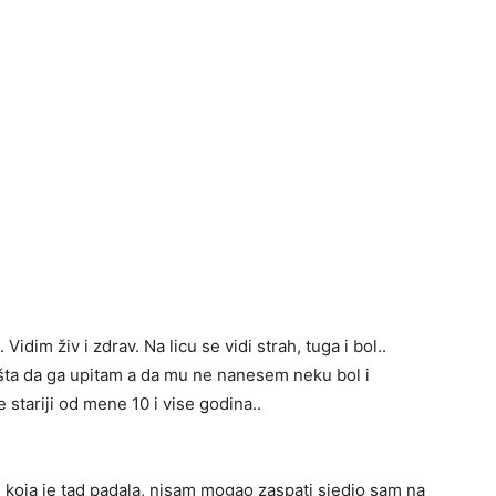
 Vidim živ i zdrav. Na licu se vidi strah, tuga i bol..
šta da ga upitam a da mu ne nanesem neku bol i
e stariji od mene 10 i vise godina..
e koja je tad padala, nisam mogao zaspati sjedio sam na