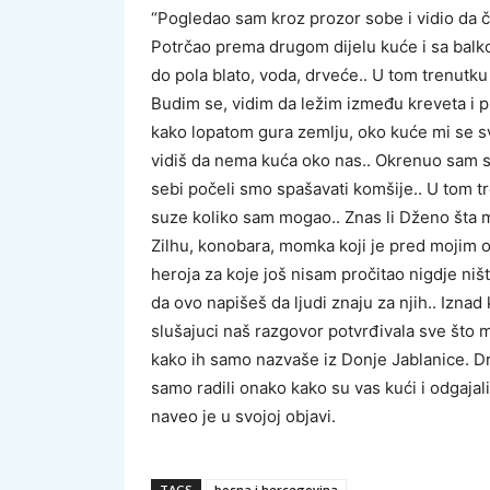
“Pogledao sam kroz prozor sobe i vidio da č
Potrčao prema drugom dijelu kuće i sa balkon
do pola blato, voda, drveće.. U tom trenutk
Budim se, vidim da ležim između kreveta i 
kako lopatom gura zemlju, oko kuće mi se sve
vidiš da nema kuća oko nas.. Okrenuo sam s
sebi počeli smo spašavati komšije.. U tom t
suze koliko sam mogao.. Znas li Dženo šta 
Zilhu, konobara, momka koji je pred mojim oči
heroja za koje još nisam pročitao nigdje ništa.
da ovo napišeš da ljudi znaju za njih.. Iznad
slušajuci naš razgovor potvrđivala sve što mi 
kako ih samo nazvaše iz Donje Jablanice. 
samo radili onako kako su vas kući i odgajali
naveo je u svojoj objavi.
TAGS
bosna i hercegovina