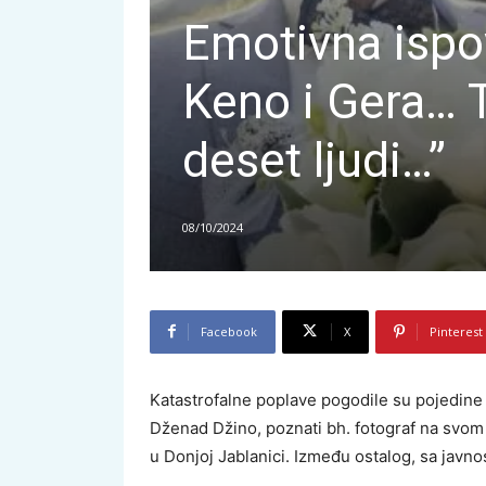
Emotivna ispov
Keno i Gera… Tr
deset ljudi…”
08/10/2024
Facebook
X
Pinterest
Katastrofalne poplave pogodile su pojedine 
Dženad Džino, poznati bh. fotograf na svom
u Donjoj Jablanici. Između ostalog, sa javnos