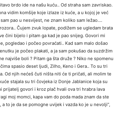
itavo brdo ide na našu kuću.. Od straha sam zavriskao.
a vidim komšije koje izlaze iz kuće, a u kojoj je već
u sam pao u nesvijest, ne znam koliko sam ležao….
prozora.. Čujem zvuk lopate, podižem se ugledam brata
 čini bijelo i pitam ga kad je pao snijeg. Govori mi
e, pogledao i počeo povraćati.. Kad sam malo došao
renutku je počeo plakati, a ja sam pokušao da suzdržim
me najviše boli ? Pitam ga šta druže ? Niko ne spomenu
ma spasio deset ljudi, Zilho, Keno i Gera.. To su tri
 Od njih nećeš čuti ništa niti će ti pričati, ali molim te
 kuće stajala su tri čovjeka iz Donje Jablanice koja su
prijatelj govori i kroz plač hvali ova tri hrabra lava
Dragi moj momci, kapa vam do poda mada znam da ste
, a to je da se pomogne uvijek i vazda ko je u nevolji”,