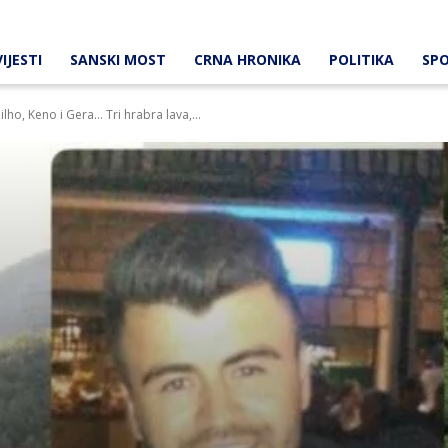
IJESTI
SANSKI MOST
CRNA HRONIKA
POLITIKA
SP
ilho, Keno i Gera… Tri hrabra lava,...