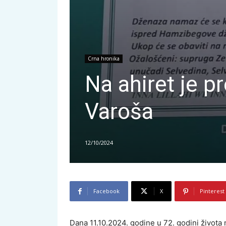
Crna hronika
Na ahiret je p
Varoša
12/10/2024
Facebook
X
Pinterest
Dana 11.10.2024. godine u 72. godini života 