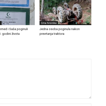
a
Crna hronika
Mehmed i Saša poginuli
Jedna osoba poginula nakon
. godini života
prevrtanja traktora
Name:*