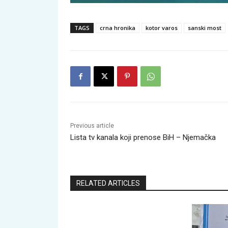
TAGS
crna hronika
kotor varos
sanski most
Previous article
Lista tv kanala koji prenose BiH – Njemačka
RELATED ARTICLES