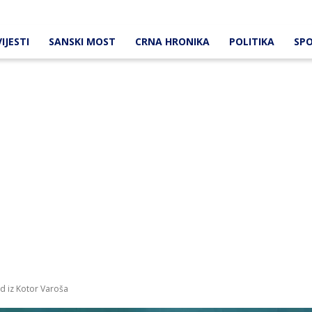
IJESTI
SANSKI MOST
CRNA HRONIKA
POLITIKA
SP
id iz Kotor Varoša