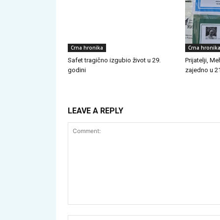
Crna hronika
Crna hronik
Safet tragično izgubio život u 29.
Prijatelji, 
godini
zajedno u 21
LEAVE A REPLY
Comment: