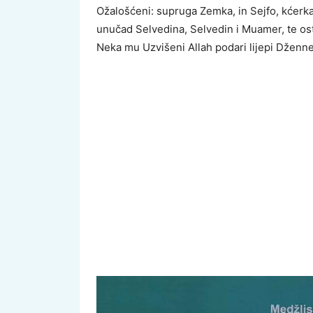
Ožalošćeni: supruga Zemka, in Sejfo, kćerka 
unučad Selvedina, Selvedin i Muamer, te osta
Neka mu Uzvišeni Allah podari lijepi Dženne