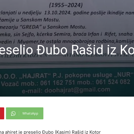
reselio Đubo Rašid iz K
WhatsApp
na ahiret je preselio Đubo (Kasim) Rašid iz Kotor