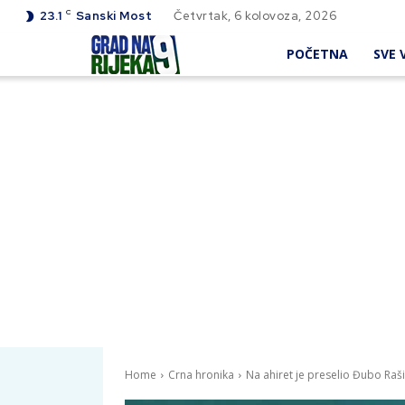
C
23.1
Sanski Most
Četvrtak, 6 kolovoza, 2026
POČETNA
SVE V
Home
Crna hronika
Na ahiret je preselio Đubo Raš