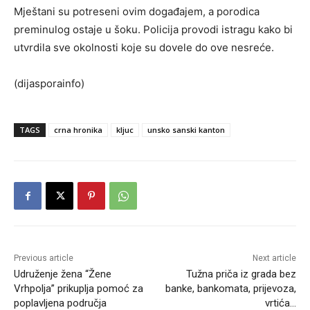
Mještani su potreseni ovim događajem, a porodica
preminulog ostaje u šoku. Policija provodi istragu kako bi
utvrdila sve okolnosti koje su dovele do ove nesreće.
(dijasporainfo)
TAGS
crna hronika
kljuc
unsko sanski kanton
Previous article
Next article
Udruženje žena “Žene
Tužna priča iz grada bez
Vrhpolja” prikuplja pomoć za
banke, bankomata, prijevoza,
poplavljena područja
vrtića…