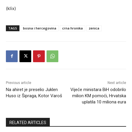
(klix)
TAGS
bosna i hercegovina
crna hronika
zenica
Previous article
Next article
Na ahiret je preselio Juklen
Vijeće ministara BiH odobrilo
Huso iz Šipraga, Kotor Varoš
milion KM pomoći, Hrvatska
uplatila 10 miliona eura
RELATED ARTICLES