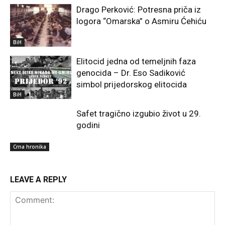
Drago Perković: Potresna priča iz
logora “Omarska” o Asmiru Ćehiću
BiH
Elitocid jedna od temeljnih faza
genocida – Dr. Eso Sadiković
simbol prijedorskog elitocida
BiH
Safet tragično izgubio život u 29.
godini
Crna hronika
LEAVE A REPLY