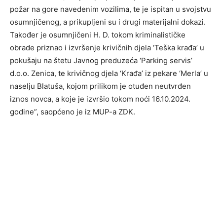
požar na gore navedenim vozilima, te je ispitan u svojstvu
osumnjičenog, a prikupljeni su i drugi materijalni dokazi.
Također je osumnjičeni H. D. tokom kriminalističke
obrade priznao i izvršenje krivičnih djela ‘Teška krađa’ u
pokušaju na štetu Javnog preduzeća ‘Parking servis’
d.o.o. Zenica, te krivičnog djela ‘Krađa’ iz pekare ‘Merla’ u
naselju Blatuša, kojom prilikom je otuđen neutvrđen
iznos novca, a koje je izvršio tokom noći 16.10.2024.
godine”, saopćeno je iz MUP-a ZDK.