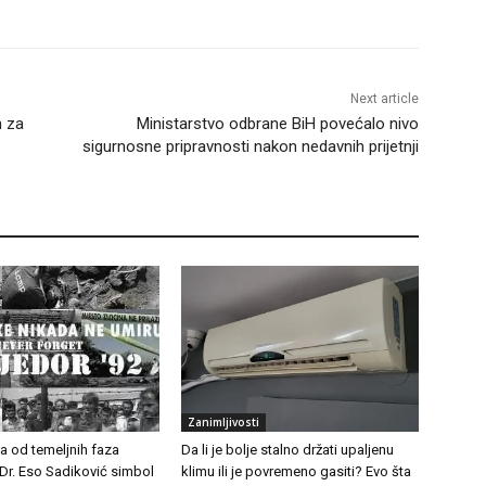
Next article
n za
Ministarstvo odbrane BiH povećalo nivo
sigurnosne pripravnosti nakon nedavnih prijetnji
Zanimljivosti
na od temeljnih faza
Da li je bolje stalno držati upaljenu
Dr. Eso Sadiković simbol
klimu ili je povremeno gasiti? Evo šta