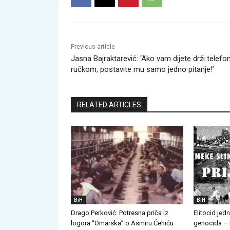
Previous article
Jasna Bajraktarević: ‘Ako vam dijete drži telefo
ručkom, postavite mu samo jedno pitanje!’
RELATED ARTICLES
BiH
BiH
Drago Perković: Potresna priča iz
Elitocid jed
logora “Omarska” o Asmiru Ćehiću
genocida – 