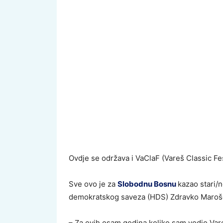
Ovdje se održava i VaClaF (Vareš Classic Fest
Sve ovo je za
Slobodnu Bosnu
kazao stari/
demokratskog saveza (HDS) Zdravko Maroš
– Za ovih osam godina koliko sam vodio Vare