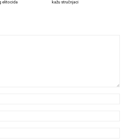
 elitocida
kažu stručnjaci
Name:*
Email:*
Website: