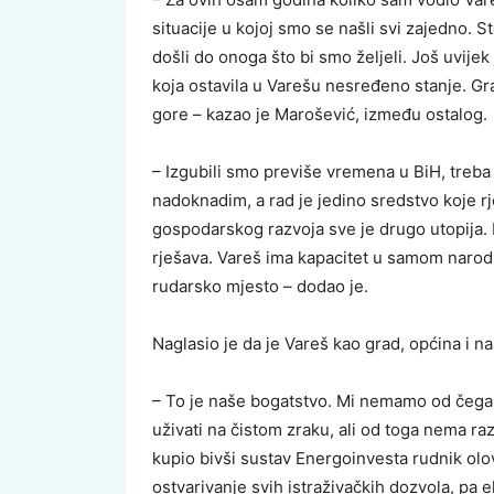
situacije u kojoj smo se našli svi zajedno. 
došli do onoga što bi smo željeli. Još uvije
koja ostavila u Varešu nesređeno stanje. Gr
gore – kazao je Marošević, između ostalog.
– Izgubili smo previše vremena u BiH, treba 
nadoknadim, a rad je jedino sredstvo koje 
gospodarskog razvoja sve je drugo utopija
rješava. Vareš ima kapacitet u samom narodu,
rudarsko mjesto – dodao je.
Naglasio je da je Vareš kao grad, općina i n
– To je naše bogatstvo. Mi nemamo od čega d
uživati na čistom zraku, ali od toga nema ra
kupio bivši sustav Energoinvesta rudnik olo
ostvarivanje svih istraživačkih dozvola, pa 