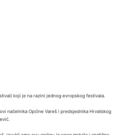
ival) koji je na razini jednog evropskog festivala.
novi načelnika Općine Vareš i predsjednika Hrvatskog
ević.
š, izvukli smo ovu općinu iz onog mrtvila i apatične