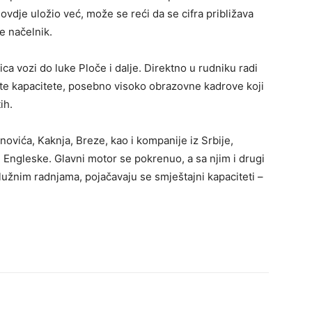
 ovdje uložio već, može se reći da se cifra približava
je načelnik.
ca vozi do luke Ploče i dalje. Direktno u rudniku radi
te kapacitete, posebno visoko obrazovne kadrove koji
ih.
anovića, Kaknja, Breze, kao i kompanije iz Srbije,
 Engleske. Glavni motor se pokrenuo, a sa njim i drugi
služnim radnjama, pojačavaju se smještajni kapaciteti –