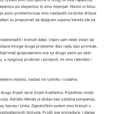
Stepenicu po stepenicu to smo mijenjali. Nismo ni blizu
k je puno problema koje smo naslijedili od bivše države
ađani su prepoznali da dijagram uspona Vareša ide ka
nadoknaditi i krenuti dalje. Uspio sam neke stvari da
rješava mnoge druge probleme. Bez rada, bez privrede,
. Kad imaš gospodarstvo sve se drugo samo po sebi
 u njegovoj prošlosti i povijesti, mi smo radničko i
aseljeno mjesto, nastao na rudniku i rudama.
rugo živjeti da bi živjeli kvalitetno. Pojedinac može
zvoja. Adriatic Metals je došao kao ozbiljna kompanija,
va, baruta i cinka. Zajedničkim putem smo krenuli u
eksploatacionih dozvola. Prošli sve procedure. I danas