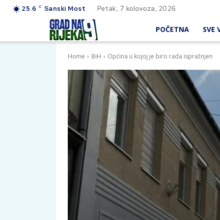
C
25.6
Sanski Most
Petak, 7 kolovoza, 2026
POČETNA
SVE V
Home
BiH
Općina u kojoj je biro rada ispražnjen