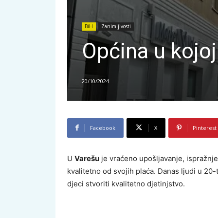
BiH
Zanimljivosti
Općina u kojoj
20/10/2024
Facebook
X
Pinterest
U
Varešu
je vraćeno upošljavanje, ispražnjen
kvalitetno od svojih plaća. Danas ljudi u 2
djeci stvoriti kvalitetno djetinjstvo.