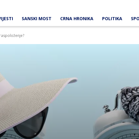
IJESTI
SANSKI MOST
CRNA HRONIKA
POLITIKA
SP
 raspoloženje?