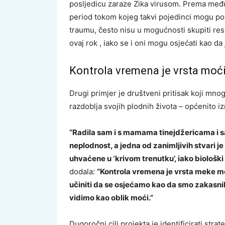
posljedicu zaraze Zika virusom. Prema međ
period tokom kojeg takvi pojedinci mogu podn
traumu, često nisu u mogućnosti skupiti res
ovaj rok , iako se i oni mogu osjećati kao da 
Kontrola vremena je vrsta moć
Drugi primjer je društveni pritisak koji mn
razdoblja svojih plodnih života – općenito i
“Radila sam i s mamama tinejdžericama i sa
neplodnost, a jedna od zanimljivih stvari j
uhvaćene u ‘krivom trenutku’, iako biološki
dodala:
“Kontrola vremena je vrsta meke mo
učiniti da se osjećamo kao da smo zakasnili 
vidimo kao oblik moći.”
Dugoročni cilj projekta je identificirati str