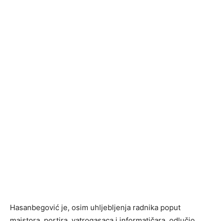
Hasanbegović je, osim uhljebljenja radnika poput
majstora, portira, vatrogasaca i informatičara, odlučio