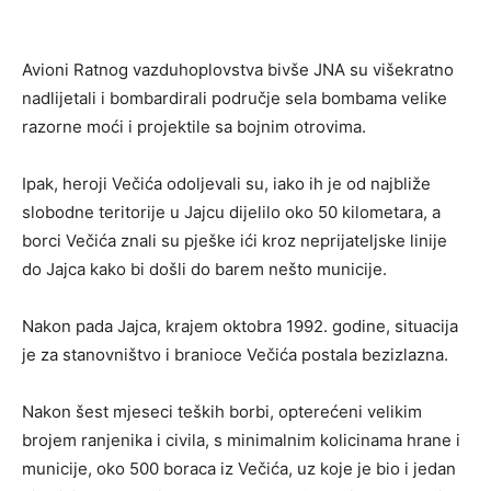
Avioni Ratnog vazduhoplovstva bivše JNA su višekratno
nadlijetali i bombardirali područje sela bombama velike
razorne moći i projektile sa bojnim otrovima.
Ipak, heroji Večića odoljevali su, iako ih je od najbliže
slobodne teritorije u Jajcu dijelilo oko 50 kilometara, a
borci Večića znali su pješke ići kroz neprijateljske linije
do Jajca kako bi došli do barem nešto municije.
Nakon pada Jajca, krajem oktobra 1992. godine, situacija
je za stanovništvo i branioce Večića postala bezizlazna.
Nakon šest mjeseci teških borbi, opterećeni velikim
brojem ranjenika i civila, s minimalnim kolicinama hrane i
municije, oko 500 boraca iz Večića, uz koje je bio i jedan