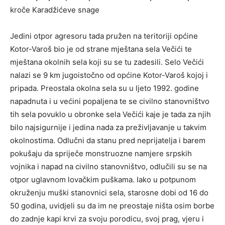
kroče Karadžićeve snage
Jedini otpor agresoru tada pružen na teritoriji općine
Kotor-Varoš bio je od strane mještana sela Večići te
mještana okolnih sela koji su se tu zadesili. Selo Večići
nalazi se 9 km jugoistočno od općine Kotor-Varoš kojoj i
pripada. Preostala okolna sela su u ljeto 1992. godine
napadnuta i u većini popaljena te se civilno stanovništvo
tih sela povuklo u obronke sela Večići kaje je tada za njih
bilo najsigurnije i jedina nada za preživljavanje u takvim
okolnostima. Odlučni da stanu pred neprijatelja i barem
pokušaju da spriječe monstruozne namjere srpskih
vojnika i napad na civilno stanovništvo, odlučili su se na
otpor uglavnom lovačkim puškama. Iako u potpunom
okruženju muški stanovnici sela, starosne dobi od 16 do
50 godina, uvidjeli su da im ne preostaje ništa osim borbe
do zadnje kapi krvi za svoju porodicu, svoj prag, vjeru i