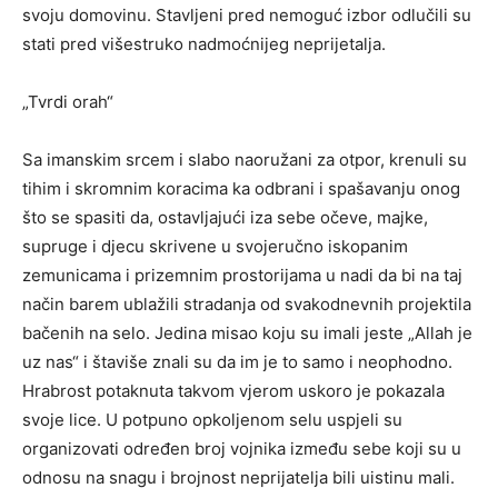
svoju domovinu. Stavljeni pred nemoguć izbor odlučili su
stati pred višestruko nadmoćnijeg neprijetalja.
„Tvrdi orah“
Sa imanskim srcem i slabo naoružani za otpor, krenuli su
tihim i skromnim koracima ka odbrani i spašavanju onog
što se spasiti da, ostavljajući iza sebe očeve, majke,
supruge i djecu skrivene u svojeručno iskopanim
zemunicama i prizemnim prostorijama u nadi da bi na taj
način barem ublažili stradanja od svakodnevnih projektila
bačenih na selo. Jedina misao koju su imali jeste „Allah je
uz nas“ i štaviše znali su da im je to samo i neophodno.
Hrabrost potaknuta takvom vjerom uskoro je pokazala
svoje lice. U potpuno opkoljenom selu uspjeli su
organizovati određen broj vojnika između sebe koji su u
odnosu na snagu i brojnost neprijatelja bili uistinu mali.