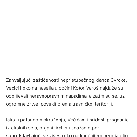
Zahvaljujući zaštićenosti nepristupačnog klanca Cvrcke,
Većići i okolna naselja u općini Kotor-Varoš najduže su
odolijevali neravnopravnim napadima, a zatim su se, uz
ogromne žrtve, povukli prema travničkoj teritoriji.
Iako u potpunom okruženju, Većićani i pridošli prognanici
iz okolnih sela, organizirali su snažan otpor
suprotstavljajući se višestruko nadmoćnijem neprijatelju.