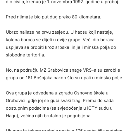
dio civila, krenuo je 1. novembra 1992. godine u proboj.
Pred njima je bio put dug preko 80 kilometara.
Ubrzo nailaze na prvu zasjedu. U haosu koji nastaje,
kolona boraca se dijeli u dvije grupe. Veći dio boraca
uspijeva se probiti kroz srpske linije i minska polja do
slobodne teritorija.
No, na području MZ Grabovica snage VRS-a su zarobile
grupu od 161 Bošnjaka nakon što su upali u minsko polje.
Ova grupa je odvedena u zgradu Osnovne škole u
Grabovici, gdje joj se gubi svaki trag. Prema do sada
dostupnim podacima (sa svjedočenja u ICTY sudu u
Hagu), većina njih brutalno je pogubljena.
Ukupno je tokom proboja nestalo 175 osoba čija sudbina