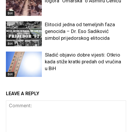
logora “Omarska” o Asmiru Ćehiću
BiH
Elitocid jedna od temeljnih faza
genocida – Dr. Eso Sadiković
simbol prijedorskog elitocida
BiH
Sladić objavio dobre vijesti: Otkrio
kada stiže kratki predah od vrućina
u BiH
BiH
LEAVE A REPLY