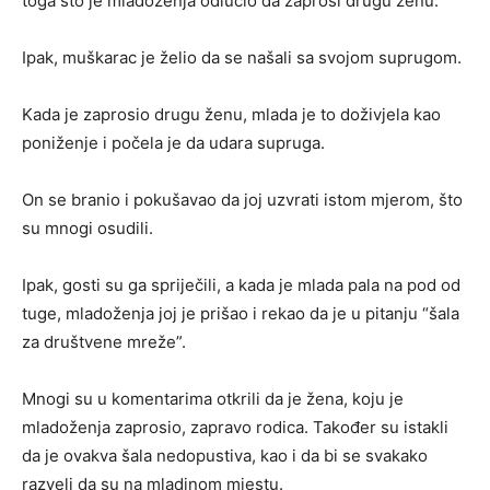
toga što je mladoženja odlučio da zaprosi drugu ženu.
Ipak, muškarac je želio da se našali sa svojom suprugom.
Kada je zaprosio drugu ženu, mlada je to doživjela kao
poniženje i počela je da udara supruga.
On se branio i pokušavao da joj uzvrati istom mjerom, što
su mnogi osudili.
Ipak, gosti su ga spriječili, a kada je mlada pala na pod od
tuge, mladoženja joj je prišao i rekao da je u pitanju “šala
za društvene mreže”.
Mnogi su u komentarima otkrili da je žena, koju je
mladoženja zaprosio, zapravo rodica. Također su istakli
da je ovakva šala nedopustiva, kao i da bi se svakako
razveli da su na mladinom mjestu.