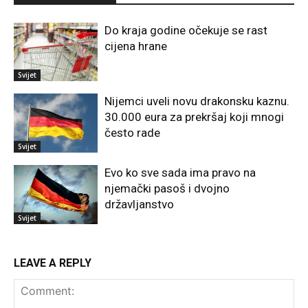
Do kraja godine očekuje se rast
cijena hrane
Svijet
Nijemci uveli novu drakonsku kaznu.
30.000 eura za prekršaj koji mnogi
često rade
Svijet
Evo ko sve sada ima pravo na
njemački pasoš i dvojno
državljanstvo
Svijet
LEAVE A REPLY