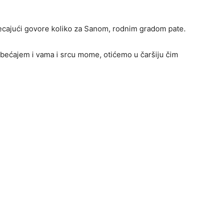
 jecajući govore koliko za Sanom, rodnim gradom pate.
 obećajem i vama i srcu mome, otićemo u čaršiju čim