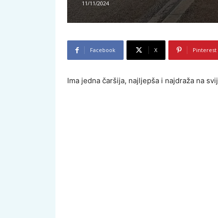
11/11/2024
Facebook
X
Pinterest
Ima jedna čaršija, najljepša i najdraža na svij