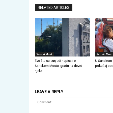
RELATED ARTICLES
Sanski Most
Sanski Most
Evo šta su susjedi napisali o
U Sanskom 
Sanskom Mostu, gradu na devet
pokušaj oba
rijeka
LEAVE A REPLY