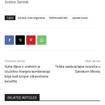
Sretno Zerina!
TAGS
bosna i hercegovina
fotomodel bih
sanski most
Previous article
Next article
Suha šljiva s orahom je
Teška saobraćajna nesreća u
izuzetno hranjiva kombinacija
Sanskom Mostu
koja nudi brojne zdravstvene
benefite
RELATED ARTICLES