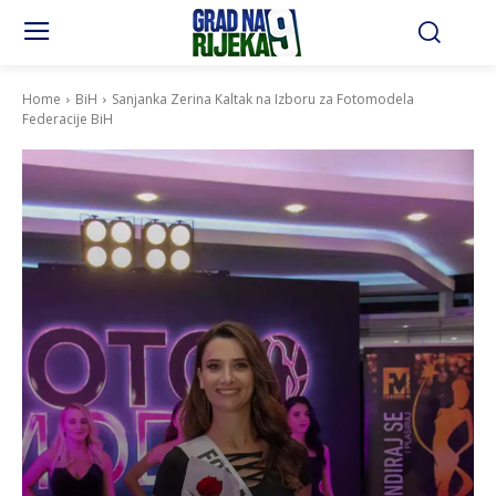
Home
BiH
Sanjanka Zerina Kaltak na Izboru za Fotomodela
Federacije BiH