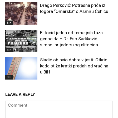
Drago Perković: Potresna priča iz
logora “Omarska” o Asmiru Ćehiću
BiH
Elitocid jedna od temeljnih faza
genocida – Dr. Eso Sadiković
simbol prijedorskog elitocida
BiH
Sladić objavio dobre vijesti: Otkrio
kada stiže kratki predah od vrućina
u BiH
BiH
LEAVE A REPLY