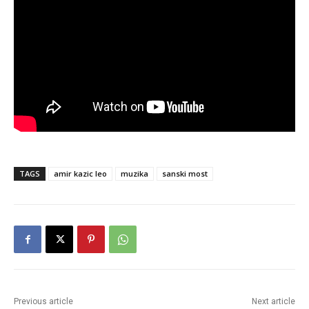
TAGS
amir kazic leo
muzika
sanski most
Previous article
Next article