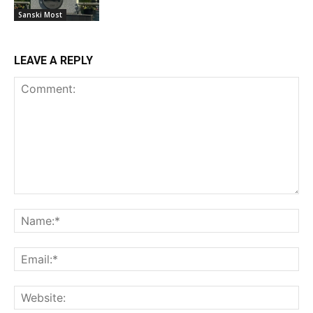
Sanski Most
LEAVE A REPLY
Comment:
Na
Ema
Web