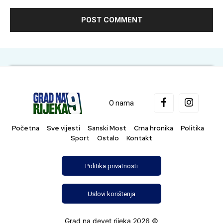
O nama
Početna
Sve vijesti
Sanski Most
Crna hronika
Politika
Sport
Ostalo
Kontakt
Politika privatnosti
Uslovi korištenja
Grad na devet rijeka 2026 ©