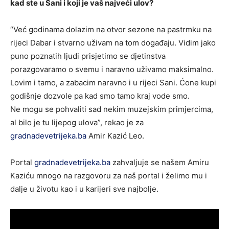
kad ste u Sani i koji je vaš najveći ulov?
“Već godinama dolazim na otvor sezone na pastrmku na
rijeci Dabar i stvarno uživam na tom događaju. Vidim jako
puno poznatih ljudi prisjetimo se djetinstva
porazgovaramo o svemu i naravno uživamo maksimalno.
Lovim i tamo, a zabacim naravno i u rijeci Sani. Ćone kupi
godišnje dozvole pa kad smo tamo kraj vode smo.
Ne mogu se pohvaliti sad nekim muzejskim primjercima,
al bilo je tu lijepog ulova”, rekao je za
gradnadevetrijeka.ba
Amir Kazić Leo.
Portal
gradnadevetrijeka.ba
zahvaljuje se našem Amiru
Kaziću mnogo na razgovoru za naš portal i želimo mu i
dalje u životu kao i u karijeri sve najbolje.