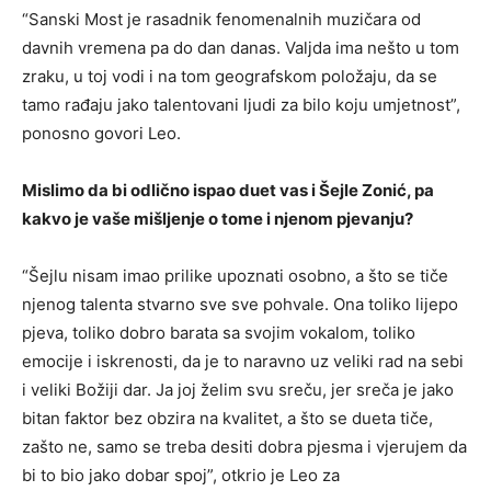
“Sanski Most je rasadnik fenomenalnih muzičara od
davnih vremena pa do dan danas. Valjda ima nešto u tom
zraku, u toj vodi i na tom geografskom položaju, da se
tamo rađaju jako talentovani ljudi za bilo koju umjetnost”,
ponosno govori Leo.
Mislimo da bi odlično ispao duet vas i Šejle Zonić, pa
kakvo je vaše mišljenje o tome i njenom pjevanju?
“Šejlu nisam imao prilike upoznati osobno, a što se tiče
njenog talenta stvarno sve sve pohvale. Ona toliko lijepo
pjeva, toliko dobro barata sa svojim vokalom, toliko
emocije i iskrenosti, da je to naravno uz veliki rad na sebi
i veliki Božiji dar. Ja joj želim svu sreču, jer sreča je jako
bitan faktor bez obzira na kvalitet, a što se dueta tiče,
zašto ne, samo se treba desiti dobra pjesma i vjerujem da
bi to bio jako dobar spoj”, otkrio je Leo za