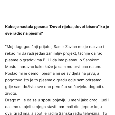
Kako je nastala pjesma “Devet rijeka, devet bisera” ko je
sve radio na pjesmi?
“Moj dugogodišnji prijatelj Samir Zavlan me je nazvao i
rekao mi da radi jedan zanimljiv projekt, tačnije da radi
pjesme o gradovima BiH i da ima pjesmu o Sanskom
Mostu i naravno kako kaže ja sam mu prvi pao na um.
Poslao mi je demo i pjesma mi se svidjela na prvu, a
pogotovo što je to pjesma o gradu gdje sam odrastao
gdje sam doživio sve ono prvo što se čovjeku dogodi u
životu.
Drago mi je da se u spotu pojavljuju meni jako dragi ljudi i
da smo uspjeli u njega staviti bar mali dio ljepote koju
ovaj grad ima, a spot je radila Sanska radio televizija. To