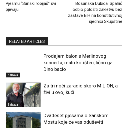
Pjesmu “Sanski robijaš” svi
Bosanska Dubica: Spahić
pjevaju
odbio položiti zakletvu bez
zastave BiH na konstitutivnoj
sjednici Skupštine
RELATED ARTICLES
Prodajem balon s Merlinovog
koncerta, malo korišten, lično ga
Dino bacio
Zabava
Za tri noći zaradio skoro MILION, a
živi u ovoj kući
Zabava
Dvadeset pjesama o Sanskom
Mostu koje će vas oduševiti