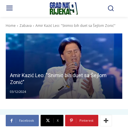
Home
Zabava
Amir Kazić Leo: "Snimio bih duet sa Šejlom Zonić"
Amir Kazić Leo: “Snimio bih duet sa Šejlom
Zonić”
03/12/2024
Facebook
X
Pinterest